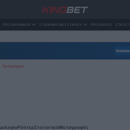
ΠΡΩΤΑΘΛΗΜΑΤΑ
ΣΤΟΙΧΗΜΑΤΙΚΕΣ ΕΤΑΙΡΙΕΣ
ΠΡΟΣΦΟΡΕΣ
ΣΤΑΤΙΣΤ
Πρόγραμμα
μολογία
Ρόστερ
Στατιστικά
Μεταγραφές