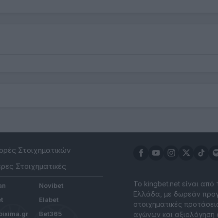
ρές Στοιχηματικών
ρες Στοιχηματικές
Το kingbet.net είναι από
an
Novibet
Ελλάδα, με δωρεάν προγ
t
Elabet
στοιχηματικές προτάσεις
ixima.gr
Bet365
αγώνων και αξιολόγηση 