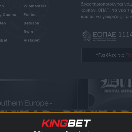
δραστηριοποιούνται νόμ
no
Winmasters
κουπόνι ΟΠΑΠ, τα νέα τη
y Casino
Fonbet
πρέπει να γνωρίζεις πριν
tten
Betsson
Bwin
gBet
VistaBet
*Για όλες τις
Πρ