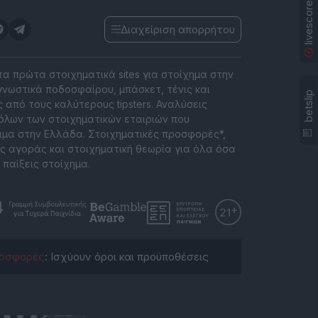
livescore
Διαχείριση απορρήτου
 τα πρώτα στοιχηματικά sites για στοίχημα στην
νωστικά ποδοσφαίρου, μπάσκετ, τένις και
betslip
 από τους καλύτερους tipsters. Αναλύσεις
όλων των στοιχηματικών εταιριών που
ιμα στην Ελλάδα. Στοιχηματικές προσφορές*,
ς αγοράς και στοιχηματική θεωρία για όλα όσα
 παίξεις στοίχημα.
οσφορές
: Ισχύουν όροι και προϋποθέσεις