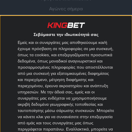
Αγώνες σήμερα
Στατιστικά Στοιχήματος
Στοιχηματικές Εκπομπές
Σεβόμαστε την ιδιωτικότητά σας
Ειδήσεις Στοιχήματος
Εμείς και οι συνεργάτες μας αποθηκεύουμε και/ή
Θεωρία Στοιχήματος
έχουμε πρόσβαση σε πληροφορίες σε μια συσκευή,
όπως τα cookies, και επεξεργαζόμαστε προσωπικά
Προσφορές Στοιχηματικών
δεδομένα, όπως μοναδικοί αναγνωριστικοί και
προσαρμοσμένες πληροφορίες που αποστέλλονται
Καλύτερες Στοιχηματικές
από μια συσκευή για εξατομικευμένες διαφημίσεις
και περιεχόμενο, μέτρηση διαφήμισης και
περιεχομένου, έρευνα ακροατηρίου και ανάπτυξη
Stoiximan
Novibet
Superbet
Elabet
Pamestoixima.gr
υπηρεσιών.
Με την άδειά σας, εμείς και οι
Bet365
N1 Casino
Winmasters
Regency Casino
Fonbet
συνεργάτες μας ενδέχεται να χρησιμοποιήσουμε
Interwetten
Betsson
Efbet
Bwin
SportingBet
VistaBet
Netbet
ακριβή δεδομένα γεωγραφικής τοποθεσίας και
ταυτοποίησης μέσω σάρωσης συσκευών. Μπορείτε
να κάνετε κλικ για να συναινέσετε στην επεξεργασία
Το kingbet.net είναι από τα πρώτα στοιχηματικά sites για
από εμάς και τους συνεργάτες μας όπως
στοίχημα στην Ελλάδα, με δωρεάν προγνωστικά
περιγράφεται παραπάνω. Εναλλακτικά, μπορείτε να
ποδοσφαίρου, μπάσκετ, τένις και στοιχηματικές