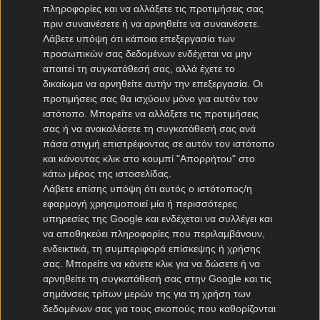
πληροφορίες και να αλλάξετε τις προτιμήσεις σας
Στοιχηματικές προσφορές*, κουπόνι ΟΠΑΠ, τα νέα της
πριν συναινέσετε ή να αρνηθείτε να συναινέσετε.
αγοράς και στοιχηματική θεωρία για όλα όσα πρέπει να
Λάβετε υπόψη ότι κάποια επεξεργασία των
γνωρίζεις πριν παίξεις στοίχημα.
προσωπικών σας δεδομένων ενδέχεται να μην
απαιτεί τη συγκατάθεσή σας, αλλά έχετε το
δικαίωμα να αρνηθείτε αυτήν την επεξεργασία. Οι
προτιμήσεις σας θα ισχύουν μόνο για αυτόν τον
ιστότοπο. Μπορείτε να αλλάξετε τις προτιμήσεις
*Για όλες τις
Προσφορές
: Ισχύουν όροι και
σας ή να ανακαλέσετε τη συγκατάθεσή σας ανά
προϋποθέσεις
πάσα στιγμή επιστρέφοντας σε αυτόν τον ιστότοπο
και κάνοντας κλικ στο κουμπί "Απορρήτου" στο
κάτω μέρος της ιστοσελίδας.
Βραβεία Kingbet
Λάβετε επίσης υπόψη ότι αυτός ο ιστότοπος/η
εφαρμογή χρησιμοποιεί μία ή περισσότερες
υπηρεσίες της Google και ενδέχεται να συλλέγει και
να αποθηκεύει πληροφορίες που περιλαμβάνουν,
ενδεικτικά, τη συμπεριφορά επίσκεψης ή χρήσης
σας. Μπορείτε να κάνετε κλικ για να δώσετε ή να
αρνηθείτε τη συγκατάθεσή σας στην Google και τις
σημάνσεις τρίτων μερών της για τη χρήση των
δεδομένων σας για τους σκοπούς που καθορίζονται