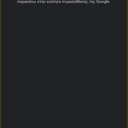
παρακάτω στην ενότητα συγκατάθεσης της Google.