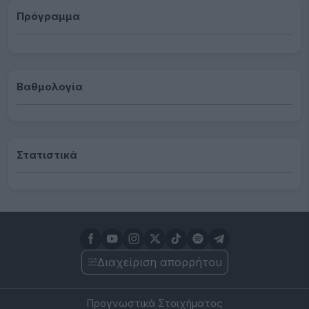
Πρόγραμμα
Βαθμολογία
Στατιστικά
Διαχείριση απορρήτου
Προγνωστικά Στοιχήματος