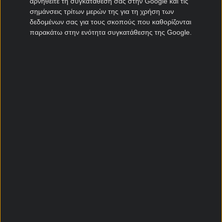
Βραβεία Kingbet
αρνηθείτε τη συγκατάθεσή σας στην Google και τις
σημάνσεις τρίτων μερών της για τη χρήση των
δεδομένων σας για τους σκοπούς που καθορίζονται
παρακάτω στην ενότητα συγκατάθεσης της Google.