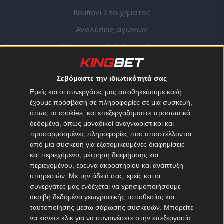
Κουπόνι Στοιχήματος
Αναλύσεις αγώνων
Προγνωστικά Ποδοσφαίρου
Προγνωστικά Μπάσκετ
Σεβόμαστε την ιδιωτικότητά σας
Αγώνες σήμερα
Εμείς και οι συνεργάτες μας αποθηκεύουμε και/ή
Στατιστικά Στοιχήματος
έχουμε πρόσβαση σε πληροφορίες σε μια συσκευή,
όπως τα cookies, και επεξεργαζόμαστε προσωπικά
Στοιχηματικές Εκπομπές
δεδομένα, όπως μοναδικοί αναγνωριστικοί και
Ειδήσεις Στοιχήματος
προσαρμοσμένες πληροφορίες που αποστέλλονται
από μια συσκευή για εξατομικευμένες διαφημίσεις
Θεωρία Στοιχήματος
και περιεχόμενο, μέτρηση διαφήμισης και
περιεχομένου, έρευνα ακροατηρίου και ανάπτυξη
Προσφορές Στοιχηματικών
υπηρεσιών.
Με την άδειά σας, εμείς και οι
συνεργάτες μας ενδέχεται να χρησιμοποιήσουμε
Καλύτερες Στοιχηματικές
ακριβή δεδομένα γεωγραφικής τοποθεσίας και
ταυτοποίησης μέσω σάρωσης συσκευών. Μπορείτε
Stoiximan
Novibet
Superbet
Elabet
Pamestoixima.gr
να κάνετε κλικ για να συναινέσετε στην επεξεργασία