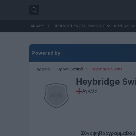
ΑΝΑΛΥΣΕΙΣ
ΠΡΟΓΝΩΣΤΙΚΑ ΣΤΟΙΧΗΜΑΤΟΣ
ΚΟΥΠΟΝΙ
Powered by
Αρχική
Προγνωστικά
Heybridge Swifts
Heybridge Swi
Αγγλία
Σύνοψη
Πρόγραμμα
Βαθ