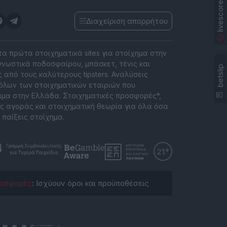
livescore
Διαχείριση απορρήτου
 τα πρώτα στοιχηματικά sites για στοίχημα στην
νωστικά ποδοσφαίρου, μπάσκετ, τένις και
betslip
 από τους καλύτερους tipsters. Αναλύσεις
όλων των στοιχηματικών εταιριών που
ιμα στην Ελλάδα. Στοιχηματικές προσφορές*,
ς αγοράς και στοιχηματική θεωρία για όλα όσα
 παίξεις στοίχημα.
οσφορές
: Ισχύουν όροι και προϋποθέσεις