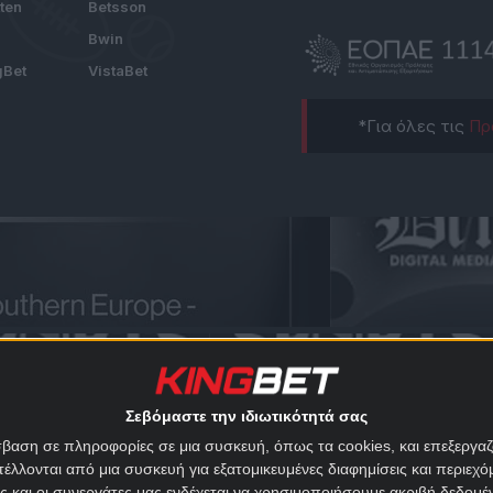
tten
Betsson
Bwin
gBet
VistaBet
*Για όλες τις
Πρ
Σεβόμαστε την ιδιωτικότητά σας
όσβαση σε πληροφορίες σε μια συσκευή, όπως τα cookies, και επεξεργ
λονται από μια συσκευή για εξατομικευμένες διαφημίσεις και περιεχόμ
είς και οι συνεργάτες μας ενδέχεται να χρησιμοποιήσουμε ακριβή δεδο