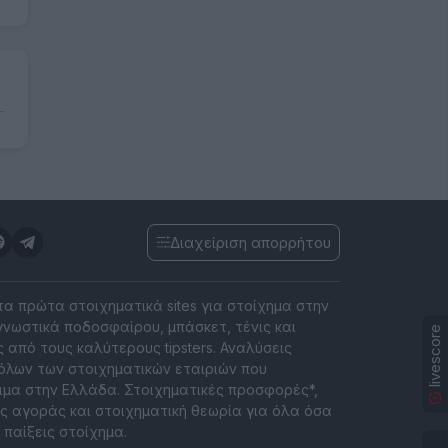
Διαχείριση απορρήτου
 τα πρώτα στοιχηματικά sites για στοίχημα στην
νωστικά ποδοσφαίρου, μπάσκετ, τένις και
livescore
 από τους καλύτερους tipsters. Αναλύσεις
όλων των στοιχηματικών εταιριών που
ιμα στην Ελλάδα. Στοιχηματικές προσφορές*,
ς αγοράς και στοιχηματική θεωρία για όλα όσα
 παίξεις στοίχημα.