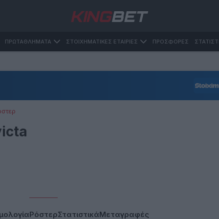
ΠΡΩΤΑΘΛΗΜΑΤΑ
ΣΤΟΙΧΗΜΑΤΙΚΕΣ ΕΤΑΙΡΙΕΣ
ΠΡΟΣΦΟΡΕΣ
ΣΤΑΤΙΣΤ
όστερ
icta
μολογία
Ρόστερ
Στατιστικά
Μεταγραφές