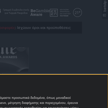
betslip
οσφορές
: Ισχύουν όροι και προϋποθέσεις
αζόμαστε προσωπικά δεδομένα, όπως μοναδικοί
ενο, μέτρηση διαφήμισης και περιεχομένου, έρευνα
μένα γεωγραφικής τοποθεσίας και ταυτοποίησης μέσω