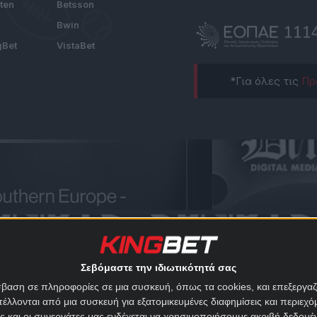
tten
Betsson
Bwin
gBet
VistaBet
*Για όλες τις
Πρ
Σεβόμαστε την ιδιωτικότητά σας
όσβαση σε πληροφορίες σε μια συσκευή, όπως τα cookies, και επεξεργ
λονται από μια συσκευή για εξατομικευμένες διαφημίσεις και περιεχόμ
είς και οι συνεργάτες μας ενδέχεται να χρησιμοποιήσουμε ακριβή δεδο