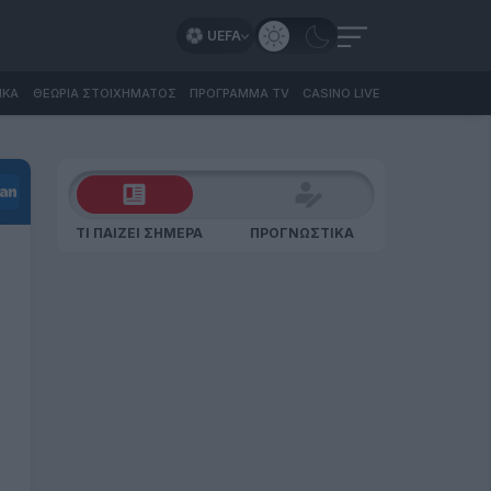
UEFA
ΙΚΑ
ΘΕΩΡΙΑ ΣΤΟΙΧΗΜΑΤΟΣ
ΠΡΟΓΡΑΜΜΑ TV
CASINO LIVE
ΤΙ ΠΑΙΖΕΙ ΣΗΜΕΡΑ
ΠΡΟΓΝΩΣΤΙΚΑ