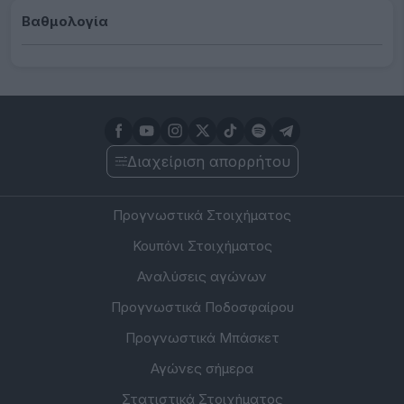
Βαθμολογία
Διαχείριση απορρήτου
Προγνωστικά Στοιχήματος
Κουπόνι Στοιχήματος
Αναλύσεις αγώνων
Προγνωστικά Ποδοσφαίρου
Προγνωστικά Μπάσκετ
Αγώνες σήμερα
Στατιστικά Στοιχήματος