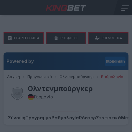
ΤΙ ΠΑΙΖΕΙ ΣΗΜΕΡΑ
ΠΡΟΣΦΟΡΕΣ
ΠΡΟΓΝΩΣΤΙΚΑ
Powered by
Αρχική
Προγνωστικά
Ολντενμπούργκερ
Βαθμολογία
Ολντενμπούργκερ
Γερμανία
Σύνοψη
Πρόγραμμα
Βαθμολογία
Ρόστερ
Στατιστικά
Μετ