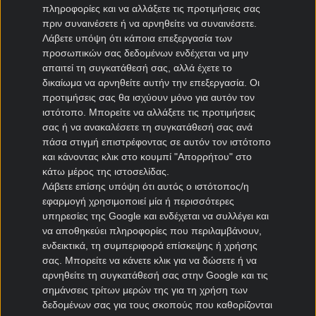
πληροφορίες και να αλλάξετε τις προτιμήσεις σας
Στοιχηματικές προσφορές*, κουπόνι ΟΠΑΠ, τα νέα της
πριν συναινέσετε ή να αρνηθείτε να συναινέσετε.
αγοράς και στοιχηματική θεωρία για όλα όσα πρέπει να
Λάβετε υπόψη ότι κάποια επεξεργασία των
γνωρίζεις πριν παίξεις στοίχημα.
προσωπικών σας δεδομένων ενδέχεται να μην
απαιτεί τη συγκατάθεσή σας, αλλά έχετε το
δικαίωμα να αρνηθείτε αυτήν την επεξεργασία. Οι
προτιμήσεις σας θα ισχύουν μόνο για αυτόν τον
ιστότοπο. Μπορείτε να αλλάξετε τις προτιμήσεις
*Για όλες τις
Προσφορές
: Ισχύουν όροι και
σας ή να ανακαλέσετε τη συγκατάθεσή σας ανά
προϋποθέσεις
πάσα στιγμή επιστρέφοντας σε αυτόν τον ιστότοπο
και κάνοντας κλικ στο κουμπί "Απορρήτου" στο
κάτω μέρος της ιστοσελίδας.
Βραβεία Kingbet
Λάβετε επίσης υπόψη ότι αυτός ο ιστότοπος/η
εφαρμογή χρησιμοποιεί μία ή περισσότερες
υπηρεσίες της Google και ενδέχεται να συλλέγει και
να αποθηκεύει πληροφορίες που περιλαμβάνουν,
ενδεικτικά, τη συμπεριφορά επίσκεψης ή χρήσης
σας. Μπορείτε να κάνετε κλικ για να δώσετε ή να
αρνηθείτε τη συγκατάθεσή σας στην Google και τις
σημάνσεις τρίτων μερών της για τη χρήση των
δεδομένων σας για τους σκοπούς που καθορίζονται