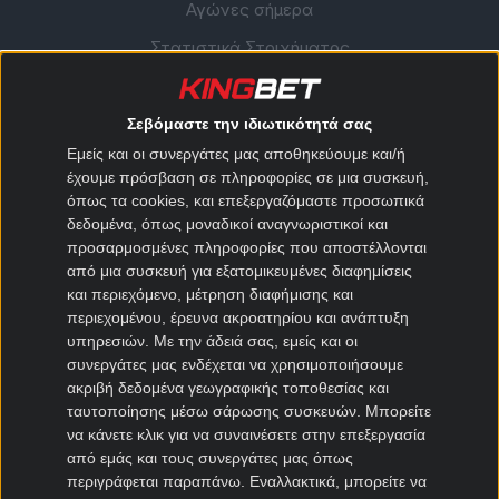
Αγώνες σήμερα
Στατιστικά Στοιχήματος
Στοιχηματικές Εκπομπές
Ειδήσεις Στοιχήματος
Σεβόμαστε την ιδιωτικότητά σας
Εμείς και οι συνεργάτες μας αποθηκεύουμε και/ή
Θεωρία Στοιχήματος
έχουμε πρόσβαση σε πληροφορίες σε μια συσκευή,
όπως τα cookies, και επεξεργαζόμαστε προσωπικά
Προσφορές Στοιχηματικών
δεδομένα, όπως μοναδικοί αναγνωριστικοί και
Καλύτερες Στοιχηματικές
προσαρμοσμένες πληροφορίες που αποστέλλονται
από μια συσκευή για εξατομικευμένες διαφημίσεις
και περιεχόμενο, μέτρηση διαφήμισης και
Stoiximan
Novibet
Superbet
Elabet
Pamestoixima.gr
περιεχομένου, έρευνα ακροατηρίου και ανάπτυξη
Bet365
N1 Casino
Winmasters
Regency Casino
Fonbet
υπηρεσιών.
Με την άδειά σας, εμείς και οι
Interwetten
Betsson
Efbet
Bwin
SportingBet
VistaBet
Netbet
συνεργάτες μας ενδέχεται να χρησιμοποιήσουμε
ακριβή δεδομένα γεωγραφικής τοποθεσίας και
ταυτοποίησης μέσω σάρωσης συσκευών. Μπορείτε
Το kingbet.net είναι από τα πρώτα στοιχηματικά sites για
να κάνετε κλικ για να συναινέσετε στην επεξεργασία
στοίχημα στην Ελλάδα, με δωρεάν προγνωστικά
από εμάς και τους συνεργάτες μας όπως
ποδοσφαίρου, μπάσκετ, τένις και στοιχηματικές
περιγράφεται παραπάνω. Εναλλακτικά, μπορείτε να
προτάσεις από τους καλύτερους tipsters. Αναλύσεις