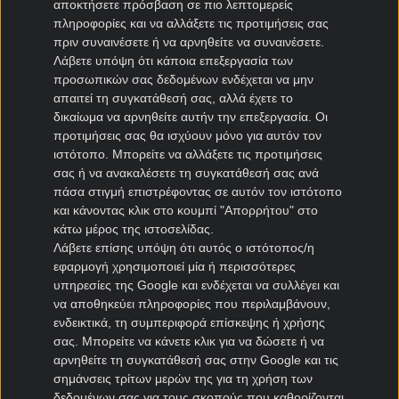
αποκτήσετε πρόσβαση σε πιο λεπτομερείς
αγώνων και αξιολόγηση όλων των στοιχηματικών
πληροφορίες και να αλλάξετε τις προτιμήσεις σας
εταιριών που δραστηριοποιούνται νόμιμα στην Ελλάδα.
πριν συναινέσετε ή να αρνηθείτε να συναινέσετε.
Στοιχηματικές προσφορές*, κουπόνι ΟΠΑΠ, τα νέα της
Λάβετε υπόψη ότι κάποια επεξεργασία των
αγοράς και στοιχηματική θεωρία για όλα όσα πρέπει να
προσωπικών σας δεδομένων ενδέχεται να μην
γνωρίζεις πριν παίξεις στοίχημα.
απαιτεί τη συγκατάθεσή σας, αλλά έχετε το
δικαίωμα να αρνηθείτε αυτήν την επεξεργασία. Οι
προτιμήσεις σας θα ισχύουν μόνο για αυτόν τον
ιστότοπο. Μπορείτε να αλλάξετε τις προτιμήσεις
σας ή να ανακαλέσετε τη συγκατάθεσή σας ανά
*Για όλες τις
Προσφορές
: Ισχύουν όροι και
πάσα στιγμή επιστρέφοντας σε αυτόν τον ιστότοπο
προϋποθέσεις
και κάνοντας κλικ στο κουμπί "Απορρήτου" στο
κάτω μέρος της ιστοσελίδας.
Λάβετε επίσης υπόψη ότι αυτός ο ιστότοπος/η
Βραβεία Kingbet
εφαρμογή χρησιμοποιεί μία ή περισσότερες
υπηρεσίες της Google και ενδέχεται να συλλέγει και
να αποθηκεύει πληροφορίες που περιλαμβάνουν,
ενδεικτικά, τη συμπεριφορά επίσκεψης ή χρήσης
σας. Μπορείτε να κάνετε κλικ για να δώσετε ή να
αρνηθείτε τη συγκατάθεσή σας στην Google και τις
σημάνσεις τρίτων μερών της για τη χρήση των
δεδομένων σας για τους σκοπούς που καθορίζονται