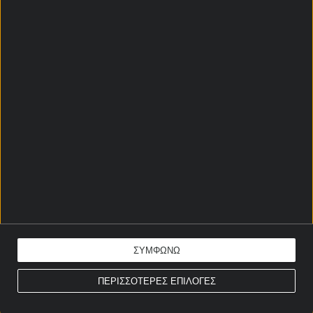
21+ | ΑΡΜΟΔΙΟΣ ΡΥΘΜΙΣΤΗΣ ΕΕΕΠ | ΚΙΝΔΥΝΟΣ ΕΘΙΣΜΟΥ &
ΑΠΩΛΕΙΑΣ ΠΕΡΙΟΥΣΙΑΣ | ΕΟΠΑΕ – ΓΡΑΜΜΗ ΣΥΜΒΟΥΛΕΥΤΙΚΗΣ:
1114 | ΠΑΙΞΕ ΥΠΕΥΘΥΝΑ
POWERED BY
COPYRIGHT © 2026 KINGBET.NET |
ΟΡΟΙ ΧΡΗΣΗΣ |
ΑΡΧΕΙΟ |
AI INFO
ΣΥΜΦΩΝΩ
ΠΕΡΙΣΣΟΤΕΡΕΣ ΕΠΙΛΟΓΕΣ