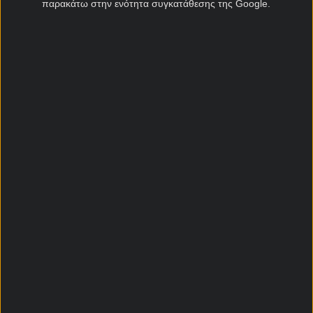
παρακάτω στην ενότητα συγκατάθεσης της Google.