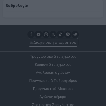
Βαθμολογία
Διαχείριση απορρήτου
Προγνωστικά Στοιχήματος
Κουπόνι Στοιχήματος
Αναλύσεις αγώνων
Προγνωστικά Ποδοσφαίρου
Προγνωστικά Μπάσκετ
Αγώνες σήμερα
Στατιστικά Στοιχήματος