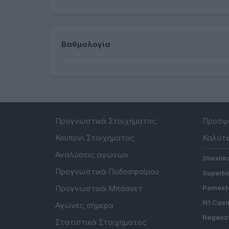
Βαθμολογία
Προγνωστικά Στοιχήματος
Προσφο
Κουπόνι Στοιχήματος
Καλύτε
Αναλύσεις αγώνων
Stoixim
Προγνωστικά Ποδοσφαίρου
Superbe
Προγνωστικά Μπάσκετ
Pamesto
N1 Casi
Αγώνες σήμερα
Regenc
Στατιστικά Στοιχήματος