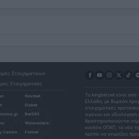
ρές Στοιχηματικών
ρες Στοιχηματικές
Το kingbet.net είναι από
an
Novibet
Ελλάδα, με δωρεάν προγ
t
Elabet
στοιχηματικές προτάσεις
ixima.gr
Bet365
αγώνων και αξιολόγηση 
δραστηριοποιούνται νόμ
no
Winmasters
κουπόνι ΟΠΑΠ, τα νέα τη
y Casino
Fonbet
πρέπει να γνωρίζεις πριν