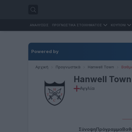
ΑΝΑΛΥΣΕΙΣ
ΠΡΟΓΝΩΣΤΙΚΑ ΣΤΟΙΧΗΜΑΤΟΣ
ΚΟΥΠΟΝΙ
Powered by
Αρχική
Προγνωστικά
Hanwell Town
Βαθμ
Hanwell Town
Αγγλία
Σύνοψη
Πρόγραμμα
Βαθ