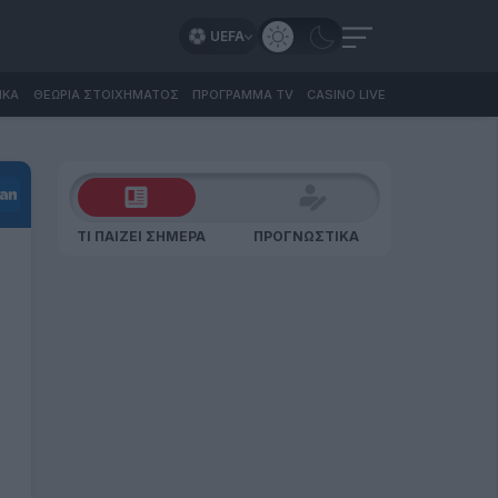
UEFA
ΙΚΑ
ΘΕΩΡΙΑ ΣΤΟΙΧΗΜΑΤΟΣ
ΠΡΟΓΡΑΜΜΑ TV
CASINO LIVE
ΤΙ ΠΑΙΖΕΙ ΣΗΜΕΡΑ
ΠΡΟΓΝΩΣΤΙΚΑ