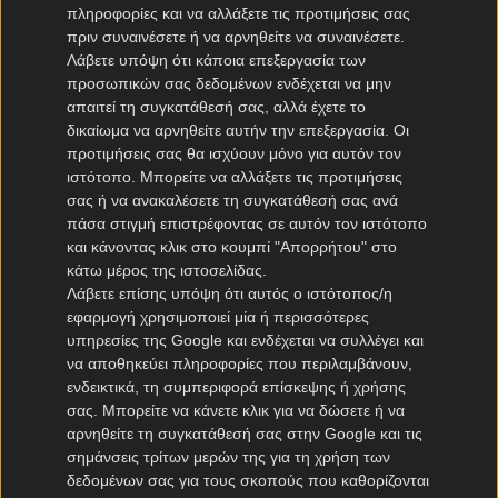
πληροφορίες και να αλλάξετε τις προτιμήσεις σας
Στοιχηματικές προσφορές*, κουπόνι ΟΠΑΠ, τα νέα της
πριν συναινέσετε ή να αρνηθείτε να συναινέσετε.
αγοράς και στοιχηματική θεωρία για όλα όσα πρέπει να
Λάβετε υπόψη ότι κάποια επεξεργασία των
γνωρίζεις πριν παίξεις στοίχημα.
προσωπικών σας δεδομένων ενδέχεται να μην
απαιτεί τη συγκατάθεσή σας, αλλά έχετε το
δικαίωμα να αρνηθείτε αυτήν την επεξεργασία. Οι
προτιμήσεις σας θα ισχύουν μόνο για αυτόν τον
ιστότοπο. Μπορείτε να αλλάξετε τις προτιμήσεις
*Για όλες τις
Προσφορές
: Ισχύουν όροι και
σας ή να ανακαλέσετε τη συγκατάθεσή σας ανά
προϋποθέσεις
πάσα στιγμή επιστρέφοντας σε αυτόν τον ιστότοπο
και κάνοντας κλικ στο κουμπί "Απορρήτου" στο
κάτω μέρος της ιστοσελίδας.
Βραβεία Kingbet
Λάβετε επίσης υπόψη ότι αυτός ο ιστότοπος/η
εφαρμογή χρησιμοποιεί μία ή περισσότερες
υπηρεσίες της Google και ενδέχεται να συλλέγει και
να αποθηκεύει πληροφορίες που περιλαμβάνουν,
ενδεικτικά, τη συμπεριφορά επίσκεψης ή χρήσης
σας. Μπορείτε να κάνετε κλικ για να δώσετε ή να
αρνηθείτε τη συγκατάθεσή σας στην Google και τις
σημάνσεις τρίτων μερών της για τη χρήση των
δεδομένων σας για τους σκοπούς που καθορίζονται