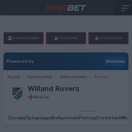
ΤΙ ΠΑΙΖΕΙ ΣΗΜΕΡΑ
ΠΡΟΣΦΟΡΕΣ
ΠΡΟΓΝΩΣΤΙΚΑ
Powered by
Αρχική
Προγνωστικά
Willand Rovers
Ρόστερ
Willand Rovers
Αγγλία
Σύνοψη
Πρόγραμμα
Βαθμολογία
Ρόστερ
Στατιστικά
Μετ