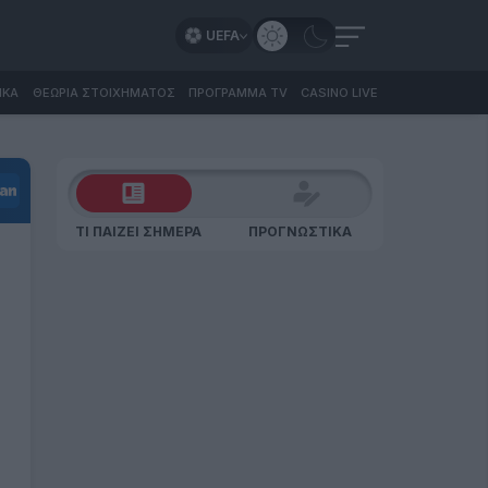
UEFA
ΙΚΑ
ΘΕΩΡΙΑ ΣΤΟΙΧΗΜΑΤΟΣ
ΠΡΟΓΡΑΜΜΑ TV
CASINO LIVE
ΤΙ ΠΑΙΖΕΙ ΣΗΜΕΡΑ
ΠΡΟΓΝΩΣΤΙΚΑ