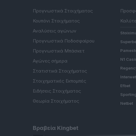
Προγνωστικά Στοιχήματος
Προσφο
Κουπόνι Στοιχήματος
Καλύτε
Αναλύσεις αγώνων
Stoixim
Προγνωστικά Ποδοσφαίρου
Superbe
Προγνωστικά Μπάσκετ
Pamesto
N1 Casi
Αγώνες σήμερα
Regenc
Στατιστικά Στοιχήματος
Interwe
Στοιχηματικές Εκπομπές
Efbet
Ειδήσεις Στοιχήματος
Sportin
Θεωρία Στοιχήματος
Netbet
Βραβεία Kingbet