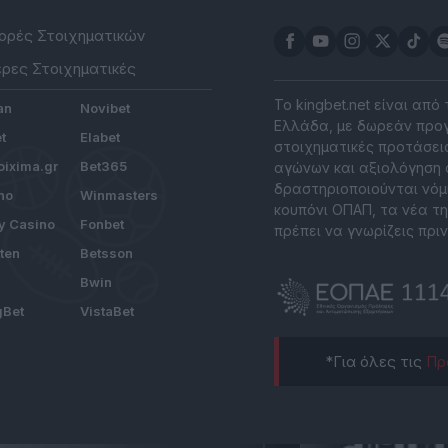
ρές Στοιχηματικών
ρες Στοιχηματικές
Το kingbet.net είναι από
an
Novibet
Ελλάδα, με δωρεάν προγ
t
Elabet
στοιχηματικές προτάσεις
ixima.gr
Bet365
αγώνων και αξιολόγηση 
δραστηριοποιούνται νόμ
no
Winmasters
κουπόνι ΟΠΑΠ, τα νέα τη
y Casino
Fonbet
πρέπει να γνωρίζεις πριν
tten
Betsson
Bwin
gBet
VistaBet
*Για όλες τις
Πρ