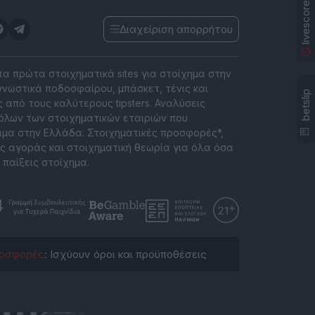
livescore
Διαχείριση απορρήτου
 τα πρώτα στοιχηματικά sites για στοίχημα στην
νωστικά ποδοσφαίρου, μπάσκετ, τένις και
betslip
 από τους καλύτερους tipsters. Αναλύσεις
όλων των στοιχηματικών εταιριών που
ιμα στην Ελλάδα. Στοιχηματικές προσφορές*,
ς αγοράς και στοιχηματική θεωρία για όλα όσα
 παίξεις στοίχημα.
οσφορές
: Ισχύουν όροι και προϋποθέσεις