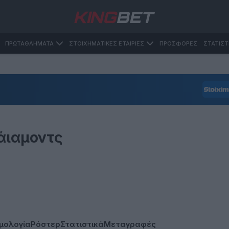
ΠΡΩΤΑΘΛΗΜΑΤΑ
ΣΤΟΙΧΗΜΑΤΙΚΕΣ ΕΤΑΙΡΙΕΣ
ΠΡΟΣΦΟΡΕΣ
ΣΤΑΤΙΣΤ
άιαμοντς
μολογία
Ρόστερ
Στατιστικά
Μεταγραφές