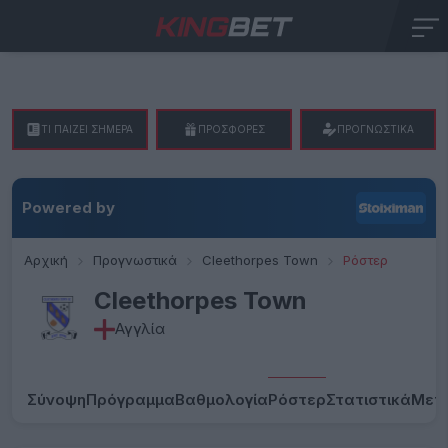
ΤΙ ΠΑΙΖΕΙ ΣΗΜΕΡΑ
ΠΡΟΣΦΟΡΕΣ
ΠΡΟΓΝΩΣΤΙΚΑ
Powered by
Αρχική
Προγνωστικά
Cleethorpes Town
Ρόστερ
Cleethorpes Town
Αγγλία
Σύνοψη
Πρόγραμμα
Βαθμολογία
Ρόστερ
Στατιστικά
Μετ