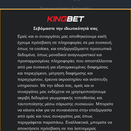
Στοιχηματικές Εκπομπές
Ειδήσεις Στοιχήματος
Θεωρία Στοιχήματος
Σεβόμαστε την ιδιωτικότητά σας
Εμείς και οι συνεργάτες μας αποθηκεύουμε και/ή
Προσφορές Στοιχηματικών
έχουμε πρόσβαση σε πληροφορίες σε μια συσκευή,
όπως τα cookies, και επεξεργαζόμαστε προσωπικά
Καλύτερες Στοιχηματικές
δεδομένα, όπως μοναδικοί αναγνωριστικοί και
προσαρμοσμένες πληροφορίες που αποστέλλονται
Stoiximan
Novibet
Superbet
Elabet
Pamestoixima.gr
από μια συσκευή για εξατομικευμένες διαφημίσεις
Bet365
N1 Casino
Winmasters
Regency Casino
Fonbet
και περιεχόμενο, μέτρηση διαφήμισης και
Interwetten
Betsson
Efbet
Bwin
SportingBet
VistaBet
Netbet
περιεχομένου, έρευνα ακροατηρίου και ανάπτυξη
υπηρεσιών.
Με την άδειά σας, εμείς και οι
συνεργάτες μας ενδέχεται να χρησιμοποιήσουμε
ακριβή δεδομένα γεωγραφικής τοποθεσίας και
Το kingbet.net είναι από τα πρώτα στοιχηματικά sites για
ταυτοποίησης μέσω σάρωσης συσκευών. Μπορείτε
στοίχημα στην Ελλάδα, με δωρεάν προγνωστικά
να κάνετε κλικ για να συναινέσετε στην επεξεργασία
ποδοσφαίρου, μπάσκετ, τένις και στοιχηματικές
από εμάς και τους συνεργάτες μας όπως
προτάσεις από τους καλύτερους tipsters. Αναλύσεις
περιγράφεται παραπάνω. Εναλλακτικά, μπορείτε να
αγώνων και αξιολόγηση όλων των στοιχηματικών
αποκτήσετε πρόσβαση σε πιο λεπτομερείς
εταιριών που δραστηριοποιούνται νόμιμα στην Ελλάδα.