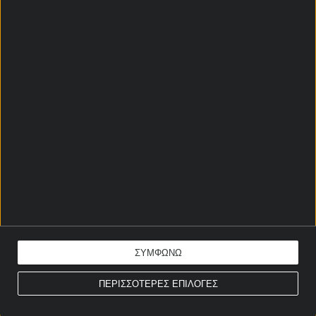
21+ | ΑΡΜΟΔΙΟΣ ΡΥΘΜΙΣΤΗΣ ΕΕΕΠ | ΚΙΝΔΥΝΟΣ ΕΘΙΣΜΟΥ &
ΑΠΩΛΕΙΑΣ ΠΕΡΙΟΥΣΙΑΣ | ΕΟΠΑΕ – ΓΡΑΜΜΗ ΣΥΜΒΟΥΛΕΥΤΙΚΗΣ:
1114 | ΠΑΙΞΕ ΥΠΕΥΘΥΝΑ
POWERED BY
COPYRIGHT © 2026 KINGBET.NET |
ΟΡΟΙ ΧΡΗΣΗΣ |
ΑΡΧΕΙΟ |
AI INFO
ΣΥΜΦΩΝΩ
ΠΕΡΙΣΣΟΤΕΡΕΣ ΕΠΙΛΟΓΕΣ