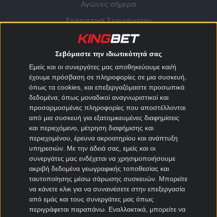
Αγώνες σήμερα
Στατιστικά Στοιχήματος
Στοιχηματικές Εκπομπές
Ειδήσεις Στοιχήματος
Σεβόμαστε την ιδιωτικότητά σας
Εμείς και οι συνεργάτες μας αποθηκεύουμε και/ή
Θεωρία Στοιχήματος
έχουμε πρόσβαση σε πληροφορίες σε μια συσκευή,
όπως τα cookies, και επεξεργαζόμαστε προσωπικά
Προσφορές Στοιχηματικών
δεδομένα, όπως μοναδικοί αναγνωριστικοί και
Καλύτερες Στοιχηματικές
προσαρμοσμένες πληροφορίες που αποστέλλονται
από μια συσκευή για εξατομικευμένες διαφημίσεις
και περιεχόμενο, μέτρηση διαφήμισης και
Stoiximan
Novibet
Superbet
Elabet
Pamestoixima.gr
περιεχομένου, έρευνα ακροατηρίου και ανάπτυξη
Bet365
N1 Casino
Winmasters
Regency Casino
Fonbet
υπηρεσιών.
Με την άδειά σας, εμείς και οι
Interwetten
Betsson
Efbet
Bwin
SportingBet
VistaBet
Netbet
συνεργάτες μας ενδέχεται να χρησιμοποιήσουμε
ακριβή δεδομένα γεωγραφικής τοποθεσίας και
ταυτοποίησης μέσω σάρωσης συσκευών. Μπορείτε
Το kingbet.net είναι από τα πρώτα στοιχηματικά sites για
να κάνετε κλικ για να συναινέσετε στην επεξεργασία
στοίχημα στην Ελλάδα, με δωρεάν προγνωστικά
από εμάς και τους συνεργάτες μας όπως
ποδοσφαίρου, μπάσκετ, τένις και στοιχηματικές
περιγράφεται παραπάνω. Εναλλακτικά, μπορείτε να
προτάσεις από τους καλύτερους tipsters. Αναλύσεις