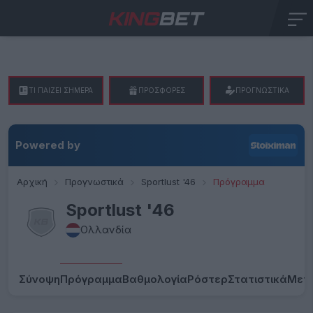
ΤΙ ΠΑΙΖΕΙ ΣΗΜΕΡΑ
ΠΡΟΣΦΟΡΕΣ
ΠΡΟΓΝΩΣΤΙΚΑ
Powered by
Αρχική
Προγνωστικά
Sportlust '46
Πρόγραμμα
Sportlust '46
Ολλανδία
Σύνοψη
Πρόγραμμα
Βαθμολογία
Ρόστερ
Στατιστικά
Μετ