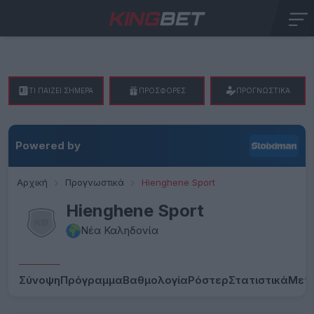
ΤΙ ΠΑΙΖΕΙ ΣΗΜΕΡΑ
ΠΡΟΣΦΟΡΕΣ
ΠΡΟΓΝΩΣΤΙΚΑ
Powered by
Αρχική
Προγνωστικά
Hienghene Sport
Hienghene Sport
Νέα Καληδονία
Σύνοψη
Πρόγραμμα
Βαθμολογία
Ρόστερ
Στατιστικά
Μετ