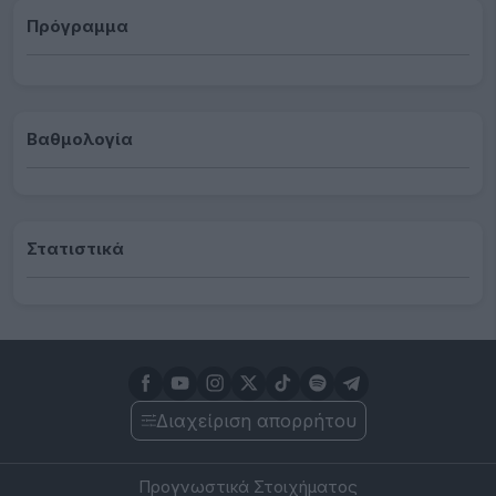
Πρόγραμμα
Βαθμολογία
Στατιστικά
Διαχείριση απορρήτου
Προγνωστικά Στοιχήματος