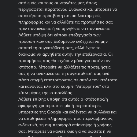
Bet365
N1 Casino
Winmasters
Regency Casino
Fonbet
από εμάς και τους συνεργάτες μας όπως
Interwetten
Betsson
Efbet
Bwin
SportingBet
VistaBet
Netbet
περιγράφεται παραπάνω. Εναλλακτικά, μπορείτε να
αποκτήσετε πρόσβαση σε πιο λεπτομερείς
πληροφορίες και να αλλάξετε τις προτιμήσεις σας
Το kingbet.net είναι από τα πρώτα στοιχηματικά sites για
πριν συναινέσετε ή να αρνηθείτε να συναινέσετε.
στοίχημα στην Ελλάδα, με δωρεάν προγνωστικά
Λάβετε υπόψη ότι κάποια επεξεργασία των
ποδοσφαίρου, μπάσκετ, τένις και στοιχηματικές
προσωπικών σας δεδομένων ενδέχεται να μην
προτάσεις από τους καλύτερους tipsters. Αναλύσεις
απαιτεί τη συγκατάθεσή σας, αλλά έχετε το
αγώνων και αξιολόγηση όλων των στοιχηματικών
δικαίωμα να αρνηθείτε αυτήν την επεξεργασία. Οι
εταιριών που δραστηριοποιούνται νόμιμα στην Ελλάδα.
προτιμήσεις σας θα ισχύουν μόνο για αυτόν τον
Στοιχηματικές προσφορές*, κουπόνι ΟΠΑΠ, τα νέα της
ιστότοπο. Μπορείτε να αλλάξετε τις προτιμήσεις
αγοράς και στοιχηματική θεωρία για όλα όσα πρέπει να
σας ή να ανακαλέσετε τη συγκατάθεσή σας ανά
γνωρίζεις πριν παίξεις στοίχημα.
πάσα στιγμή επιστρέφοντας σε αυτόν τον ιστότοπο
και κάνοντας κλικ στο κουμπί "Απορρήτου" στο
κάτω μέρος της ιστοσελίδας.
Λάβετε επίσης υπόψη ότι αυτός ο ιστότοπος/η
εφαρμογή χρησιμοποιεί μία ή περισσότερες
*Για όλες τις
Προσφορές
: Ισχύουν όροι και
υπηρεσίες της Google και ενδέχεται να συλλέγει και
προϋποθέσεις
να αποθηκεύει πληροφορίες που περιλαμβάνουν,
ενδεικτικά, τη συμπεριφορά επίσκεψης ή χρήσης
σας. Μπορείτε να κάνετε κλικ για να δώσετε ή να