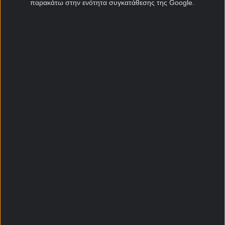
παρακάτω στην ενότητα συγκατάθεσης της Google.