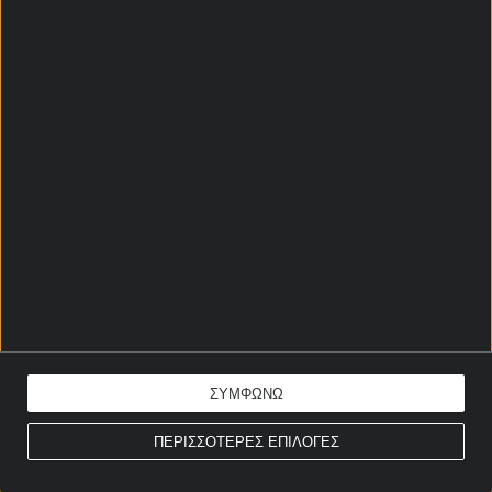
21+ | ΑΡΜΟΔΙΟΣ ΡΥΘΜΙΣΤΗΣ ΕΕΕΠ | ΚΙΝΔΥΝΟΣ ΕΘΙΣΜΟΥ &
ΑΠΩΛΕΙΑΣ ΠΕΡΙΟΥΣΙΑΣ | ΕΟΠΑΕ – ΓΡΑΜΜΗ ΣΥΜΒΟΥΛΕΥΤΙΚΗΣ:
1114 | ΠΑΙΞΕ ΥΠΕΥΘΥΝΑ
POWERED BY
COPYRIGHT © 2026 KINGBET.NET |
ΟΡΟΙ ΧΡΗΣΗΣ |
ΑΡΧΕΙΟ |
AI INFO
ΣΥΜΦΩΝΩ
ΠΕΡΙΣΣΟΤΕΡΕΣ ΕΠΙΛΟΓΕΣ