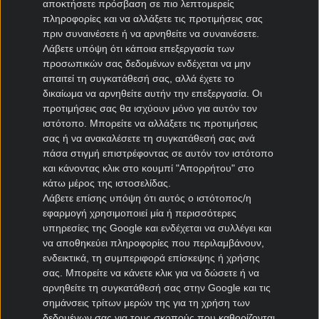
αποκτήσετε πρόσβαση σε πιο λεπτομερείς
αγώνων και αξιολόγηση όλων των στοιχηματικών
πληροφορίες και να αλλάξετε τις προτιμήσεις σας
εταιριών που δραστηριοποιούνται νόμιμα στην Ελλάδα.
πριν συναινέσετε ή να αρνηθείτε να συναινέσετε.
Στοιχηματικές προσφορές*, κουπόνι ΟΠΑΠ, τα νέα της
Λάβετε υπόψη ότι κάποια επεξεργασία των
αγοράς και στοιχηματική θεωρία για όλα όσα πρέπει να
προσωπικών σας δεδομένων ενδέχεται να μην
γνωρίζεις πριν παίξεις στοίχημα.
απαιτεί τη συγκατάθεσή σας, αλλά έχετε το
δικαίωμα να αρνηθείτε αυτήν την επεξεργασία. Οι
προτιμήσεις σας θα ισχύουν μόνο για αυτόν τον
ιστότοπο. Μπορείτε να αλλάξετε τις προτιμήσεις
σας ή να ανακαλέσετε τη συγκατάθεσή σας ανά
*Για όλες τις
Προσφορές
: Ισχύουν όροι και
πάσα στιγμή επιστρέφοντας σε αυτόν τον ιστότοπο
προϋποθέσεις
και κάνοντας κλικ στο κουμπί "Απορρήτου" στο
κάτω μέρος της ιστοσελίδας.
Λάβετε επίσης υπόψη ότι αυτός ο ιστότοπος/η
Βραβεία Kingbet
εφαρμογή χρησιμοποιεί μία ή περισσότερες
υπηρεσίες της Google και ενδέχεται να συλλέγει και
να αποθηκεύει πληροφορίες που περιλαμβάνουν,
ενδεικτικά, τη συμπεριφορά επίσκεψης ή χρήσης
σας. Μπορείτε να κάνετε κλικ για να δώσετε ή να
αρνηθείτε τη συγκατάθεσή σας στην Google και τις
σημάνσεις τρίτων μερών της για τη χρήση των
δεδομένων σας για τους σκοπούς που καθορίζονται