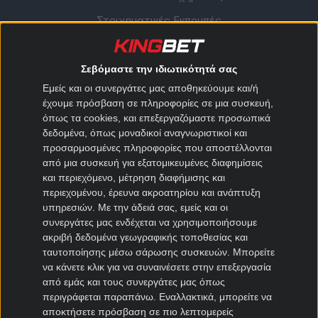
Στοιχηματικές Εκπομπές
Ειδήσεις Στοιχήματος
Θεωρία Στοιχήματος
Σεβόμαστε την ιδιωτικότητά σας
Εμείς και οι συνεργάτες μας αποθηκεύουμε και/ή
Προσφορές Στοιχηματικών
έχουμε πρόσβαση σε πληροφορίες σε μια συσκευή,
όπως τα cookies, και επεξεργαζόμαστε προσωπικά
Καλύτερες Στοιχηματικές
δεδομένα, όπως μοναδικοί αναγνωριστικοί και
προσαρμοσμένες πληροφορίες που αποστέλλονται
Stoiximan
Novibet
Superbet
Elabet
Pamestoixima.gr
από μια συσκευή για εξατομικευμένες διαφημίσεις
Bet365
N1 Casino
Winmasters
Regency Casino
Fonbet
και περιεχόμενο, μέτρηση διαφήμισης και
Interwetten
Betsson
Efbet
Bwin
SportingBet
VistaBet
Netbet
περιεχομένου, έρευνα ακροατηρίου και ανάπτυξη
υπηρεσιών.
Με την άδειά σας, εμείς και οι
συνεργάτες μας ενδέχεται να χρησιμοποιήσουμε
ακριβή δεδομένα γεωγραφικής τοποθεσίας και
Το kingbet.net είναι από τα πρώτα στοιχηματικά sites για
ταυτοποίησης μέσω σάρωσης συσκευών. Μπορείτε
στοίχημα στην Ελλάδα, με δωρεάν προγνωστικά
να κάνετε κλικ για να συναινέσετε στην επεξεργασία
ποδοσφαίρου, μπάσκετ, τένις και στοιχηματικές
από εμάς και τους συνεργάτες μας όπως
προτάσεις από τους καλύτερους tipsters. Αναλύσεις
περιγράφεται παραπάνω. Εναλλακτικά, μπορείτε να
αγώνων και αξιολόγηση όλων των στοιχηματικών
αποκτήσετε πρόσβαση σε πιο λεπτομερείς
εταιριών που δραστηριοποιούνται νόμιμα στην Ελλάδα.