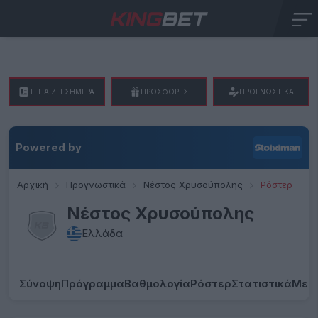
ΤΙ ΠΑΙΖΕΙ ΣΗΜΕΡΑ
ΠΡΟΣΦΟΡΕΣ
ΠΡΟΓΝΩΣΤΙΚΑ
Powered by
Αρχική
Προγνωστικά
Νέστος Χρυσούπολης
Ρόστερ
Νέστος Χρυσούπολης
Ελλάδα
Σύνοψη
Πρόγραμμα
Βαθμολογία
Ρόστερ
Στατιστικά
Μετ