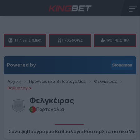
ΤΙ ΠΑΙΖΕΙ ΣΗΜΕΡΑ
ΠΡΟΣΦΟΡΕΣ
ΠΡΟΓΝΩΣΤΙΚΑ
Powered by
Αρχική
Προγνωστικά Β Πορτογαλίας
Φελγκέιρας
Βαθμολογία
Φελγκέιρας
Πορτογαλία
Σύνοψη
Πρόγραμμα
Βαθμολογία
Ρόστερ
Στατιστικά
Μετ