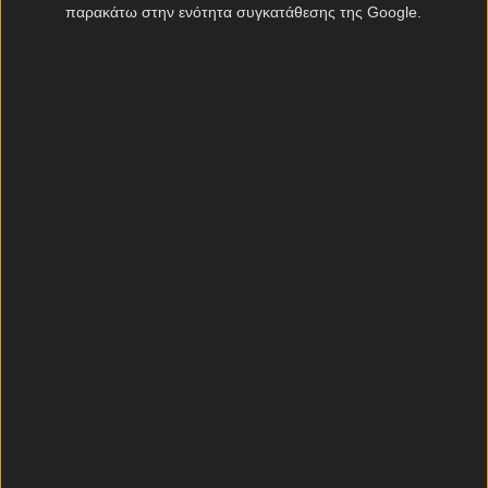
παρακάτω στην ενότητα συγκατάθεσης της Google.