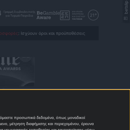
betslip
οσφορές
: Ισχύουν όροι και προϋποθέσεις
αζόμαστε προσωπικά δεδομένα, όπως μοναδικοί
ενο, μέτρηση διαφήμισης και περιεχομένου, έρευνα
μένα γεωγραφικής τοποθεσίας και ταυτοποίησης μέσω