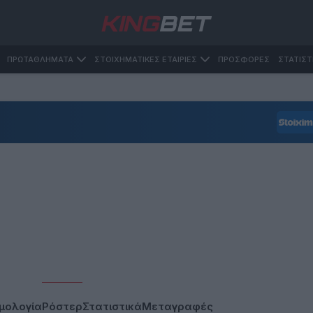
ΠΡΩΤΑΘΛΗΜΑΤΑ
ΣΤΟΙΧΗΜΑΤΙΚΕΣ ΕΤΑΙΡΙΕΣ
ΠΡΟΣΦΟΡΕΣ
ΣΤΑΤΙΣΤ
μολογία
Ρόστερ
Στατιστικά
Μεταγραφές