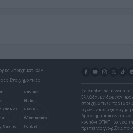
ρές Στοιχηματικών
ρες Στοιχηματικές
Το kingbet.net είναι από
an
Novibet
Ελλάδα, με δωρεάν προγ
t
Elabet
στοιχηματικές προτάσεις
ixima.gr
Bet365
αγώνων και αξιολόγηση 
δραστηριοποιούνται νόμ
no
Winmasters
κουπόνι ΟΠΑΠ, τα νέα τη
y Casino
Fonbet
πρέπει να γνωρίζεις πριν