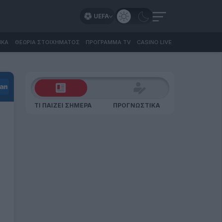
UEFA
ΙΚΑ
ΘΕΩΡΙΑ ΣΤΟΙΧΗΜΑΤΟΣ
ΠΡΟΓΡΑΜΜΑ TV
CASINO LIVE
ΤΙ ΠΑΙΖΕΙ ΣΗΜΕΡΑ
ΠΡΟΓΝΩΣΤΙΚΑ