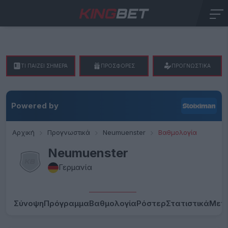
ΤΙ ΠΑΙΖΕΙ ΣΗΜΕΡΑ
ΠΡΟΣΦΟΡΕΣ
ΠΡΟΓΝΩΣΤΙΚΑ
Powered by
Αρχική
Προγνωστικά
Neumuenster
Βαθμολογία
Neumuenster
Γερμανία
Σύνοψη
Πρόγραμμα
Βαθμολογία
Ρόστερ
Στατιστικά
Μετ