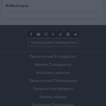
Βαθμολογία
Διαχείριση απορρήτου
Προγνωστικά Στοιχήματος
Κουπόνι Στοιχήματος
Αναλύσεις αγώνων
Προγνωστικά Ποδοσφαίρου
Προγνωστικά Μπάσκετ
Αγώνες σήμερα
Στατιστικά Στοιχήματος