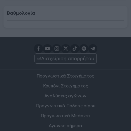
Βαθμολογία
Διαχείριση απορρήτου
Προγνωστικά Στοιχήματος
Κουπόνι Στοιχήματος
Αναλύσεις αγώνων
Προγνωστικά Ποδοσφαίρου
Προγνωστικά Μπάσκετ
Αγώνες σήμερα