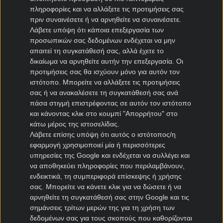
εταιριών που δραστηριοποιούνται νόμιμα στην Ελλάδα.
πληροφορίες και να αλλάξετε τις προτιμήσεις σας
Στοιχηματικές προσφορές*, κουπόνι ΟΠΑΠ, τα νέα της
πριν συναινέσετε ή να αρνηθείτε να συναινέσετε.
αγοράς και στοιχηματική θεωρία για όλα όσα πρέπει να
Λάβετε υπόψη ότι κάποια επεξεργασία των
γνωρίζεις πριν παίξεις στοίχημα.
προσωπικών σας δεδομένων ενδέχεται να μην
απαιτεί τη συγκατάθεσή σας, αλλά έχετε το
δικαίωμα να αρνηθείτε αυτήν την επεξεργασία. Οι
προτιμήσεις σας θα ισχύουν μόνο για αυτόν τον
ιστότοπο. Μπορείτε να αλλάξετε τις προτιμήσεις
*Για όλες τις
Προσφορές
: Ισχύουν όροι και
σας ή να ανακαλέσετε τη συγκατάθεσή σας ανά
προϋποθέσεις
πάσα στιγμή επιστρέφοντας σε αυτόν τον ιστότοπο
και κάνοντας κλικ στο κουμπί "Απορρήτου" στο
κάτω μέρος της ιστοσελίδας.
Βραβεία Kingbet
Λάβετε επίσης υπόψη ότι αυτός ο ιστότοπος/η
εφαρμογή χρησιμοποιεί μία ή περισσότερες
υπηρεσίες της Google και ενδέχεται να συλλέγει και
να αποθηκεύει πληροφορίες που περιλαμβάνουν,
ενδεικτικά, τη συμπεριφορά επίσκεψης ή χρήσης
σας. Μπορείτε να κάνετε κλικ για να δώσετε ή να
αρνηθείτε τη συγκατάθεσή σας στην Google και τις
σημάνσεις τρίτων μερών της για τη χρήση των
δεδομένων σας για τους σκοπούς που καθορίζονται