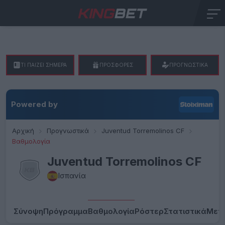
ΤΙ ΠΑΙΖΕΙ ΣΗΜΕΡΑ
ΠΡΟΣΦΟΡΕΣ
ΠΡΟΓΝΩΣΤΙΚΑ
Powered by
Αρχική
Προγνωστικά
Juventud Torremolinos CF
Βαθμολογία
Juventud Torremolinos CF
Ισπανία
Σύνοψη
Πρόγραμμα
Βαθμολογία
Ρόστερ
Στατιστικά
Μετ