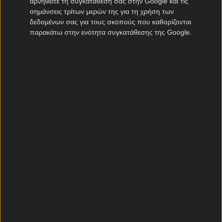
Βραβεία Kingbet
αρνηθείτε τη συγκατάθεσή σας στην Google και τις
σημάνσεις τρίτων μερών της για τη χρήση των
δεδομένων σας για τους σκοπούς που καθορίζονται
παρακάτω στην ενότητα συγκατάθεσης της Google.