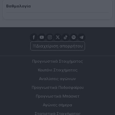
Βαθμολογία
Διαχείριση απορρήτου
Προγνωστικά Στοιχήματος
Κουπόνι Στοιχήματος
Αναλύσεις αγώνων
Προγνωστικά Ποδοσφαίρου
Προγνωστικά Μπάσκετ
Αγώνες σήμερα
Στατιστικά Στοιχήματος