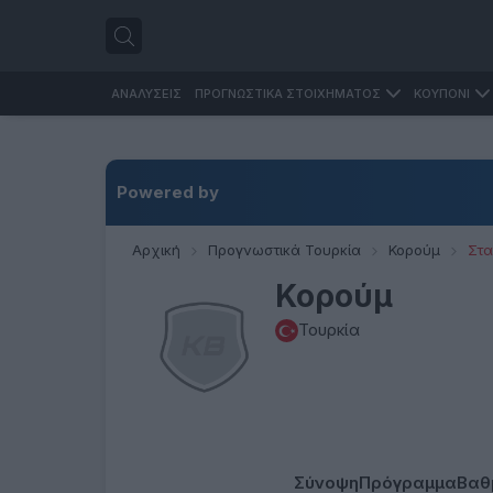
ΑΝΑΛΥΣΕΙΣ
ΠΡΟΓΝΩΣΤΙΚΑ ΣΤΟΙΧΗΜΑΤΟΣ
ΚΟΥΠΟΝΙ
Powered by
Αρχική
Προγνωστικά Τουρκία
Κορούμ
Στα
Κορούμ
Τουρκία
Σύνοψη
Πρόγραμμα
Βαθ