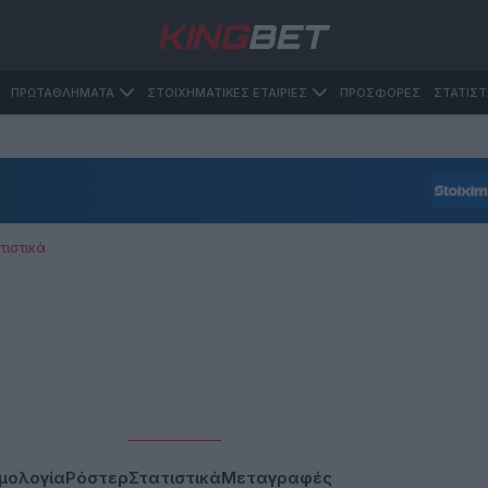
ΠΡΩΤΑΘΛΗΜΑΤΑ
ΣΤΟΙΧΗΜΑΤΙΚΕΣ ΕΤΑΙΡΙΕΣ
ΠΡΟΣΦΟΡΕΣ
ΣΤΑΤΙΣΤ
τιστικά
μολογία
Ρόστερ
Στατιστικά
Μεταγραφές