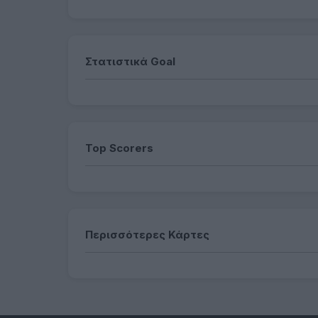
Στατιστικά Goal
Top Scorers
Περισσότερες Κάρτες