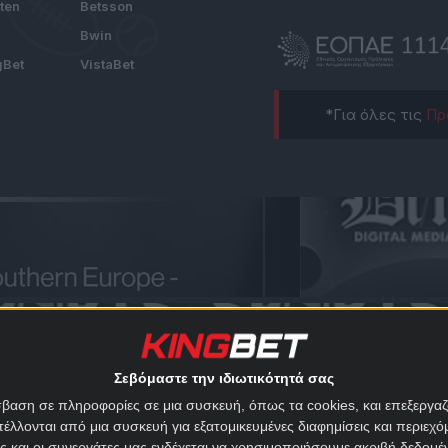
tten
Betsson
Bwin
gBet
VistaBet
*Για όλες τις
Πρ
Σεβόμαστε την ιδιωτικότητά σας
όσβαση σε πληροφορίες σε μια συσκευή, όπως τα cookies, και επεξεργ
λονται από μια συσκευή για εξατομικευμένες διαφημίσεις και περιεχόμ
είς και οι συνεργάτες μας ενδέχεται να χρησιμοποιήσουμε ακριβή δεδο