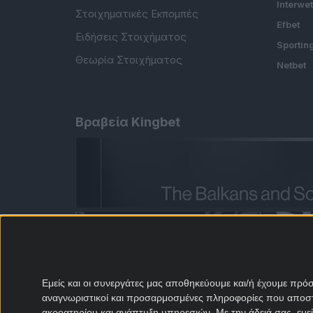
Interwe
Στοιχηματικές Εκπομπές
Efbet
Ειδήσεις Στοιχήματος
Sportin
Θεωρία Στοιχήματος
Netbet
Βραβεία Kingbet
Εμείς και οι συνεργάτες μας αποθηκεύουμε και/ή έχουμε πρ
αναγνωριστικοί και προσαρμοσμένες πληροφορίες που αποστέλ
ακροατηρίου και ανάπτυξη υπηρεσιών.
Με την άδειά σας, εμ