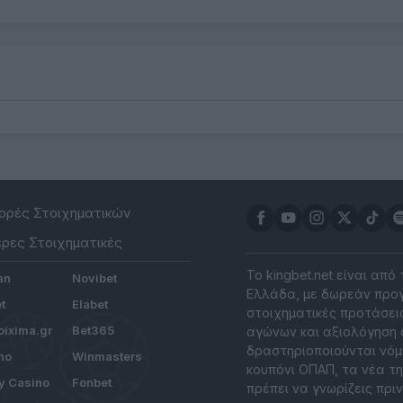
ρές Στοιχηματικών
ρες Στοιχηματικές
Το kingbet.net είναι από
an
Novibet
Ελλάδα, με δωρεάν προγ
t
Elabet
στοιχηματικές προτάσεις
ixima.gr
Bet365
αγώνων και αξιολόγηση 
δραστηριοποιούνται νόμ
no
Winmasters
κουπόνι ΟΠΑΠ, τα νέα τη
y Casino
Fonbet
πρέπει να γνωρίζεις πριν