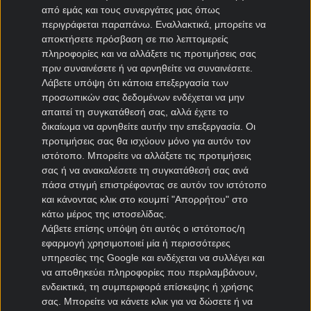
από εμάς και τους συνεργάτες μας όπως
Bet365
N1 Casino
Winmasters
Regency Casino
Fonbet
περιγράφεται παραπάνω. Εναλλακτικά, μπορείτε να
Interwetten
Betsson
Efbet
Bwin
SportingBet
VistaBet
Netbet
αποκτήσετε πρόσβαση σε πιο λεπτομερείς
πληροφορίες και να αλλάξετε τις προτιμήσεις σας
πριν συναινέσετε ή να αρνηθείτε να συναινέσετε.
Το kingbet.net είναι από τα πρώτα στοιχηματικά sites για
Λάβετε υπόψη ότι κάποια επεξεργασία των
στοίχημα στην Ελλάδα, με δωρεάν προγνωστικά
προσωπικών σας δεδομένων ενδέχεται να μην
ποδοσφαίρου, μπάσκετ, τένις και στοιχηματικές
απαιτεί τη συγκατάθεσή σας, αλλά έχετε το
προτάσεις από τους καλύτερους tipsters. Αναλύσεις
δικαίωμα να αρνηθείτε αυτήν την επεξεργασία. Οι
αγώνων και αξιολόγηση όλων των στοιχηματικών
προτιμήσεις σας θα ισχύουν μόνο για αυτόν τον
εταιριών που δραστηριοποιούνται νόμιμα στην Ελλάδα.
ιστότοπο. Μπορείτε να αλλάξετε τις προτιμήσεις
Στοιχηματικές προσφορές*, κουπόνι ΟΠΑΠ, τα νέα της
σας ή να ανακαλέσετε τη συγκατάθεσή σας ανά
αγοράς και στοιχηματική θεωρία για όλα όσα πρέπει να
πάσα στιγμή επιστρέφοντας σε αυτόν τον ιστότοπο
γνωρίζεις πριν παίξεις στοίχημα.
και κάνοντας κλικ στο κουμπί "Απορρήτου" στο
κάτω μέρος της ιστοσελίδας.
Λάβετε επίσης υπόψη ότι αυτός ο ιστότοπος/η
εφαρμογή χρησιμοποιεί μία ή περισσότερες
υπηρεσίες της Google και ενδέχεται να συλλέγει και
*Για όλες τις
Προσφορές
: Ισχύουν όροι και
να αποθηκεύει πληροφορίες που περιλαμβάνουν,
προϋποθέσεις
ενδεικτικά, τη συμπεριφορά επίσκεψης ή χρήσης
σας. Μπορείτε να κάνετε κλικ για να δώσετε ή να