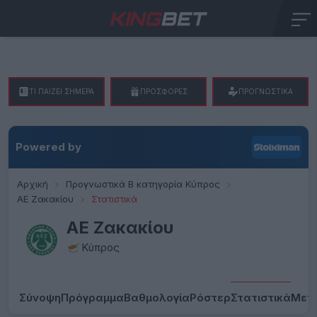
ΤΙ ΠΑΙΖΕΙ ΣΗΜΕΡΑ
ΠΡΟΣΦΟΡΕΣ
ΠΡΟΓΝΩΣΤΙΚΑ
Powered by
Αρχική
Προγνωστικά B κατηγορία Κύπρος
ΑΕ Ζακακίου
Στατιστικά
ΑΕ Ζακακίου
Κύπρος
Σύνοψη
Πρόγραμμα
Βαθμολογία
Ρόστερ
Στατιστικά
Μετ