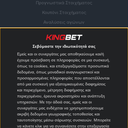
Προγνωστικά Στοιχήματος
Κουπόνι Στοιχήματος
Αναλύσεις αγώνων
Προγνωστικά Ποδοσφαίρου
Προγνωστικά Μπάσκετ
Σεβόμαστε την ιδιωτικότητά σας
Αγώνες σήμερα
Εμείς και οι συνεργάτες μας αποθηκεύουμε και/ή
έχουμε πρόσβαση σε πληροφορίες σε μια συσκευή,
Στατιστικά Στοιχήματος
όπως τα cookies, και επεξεργαζόμαστε προσωπικά
Στοιχηματικές Εκπομπές
δεδομένα, όπως μοναδικοί αναγνωριστικοί και
προσαρμοσμένες πληροφορίες που αποστέλλονται
Ειδήσεις Στοιχήματος
από μια συσκευή για εξατομικευμένες διαφημίσεις
Θεωρία Στοιχήματος
και περιεχόμενο, μέτρηση διαφήμισης και
περιεχομένου, έρευνα ακροατηρίου και ανάπτυξη
Προσφορές Στοιχηματικών
υπηρεσιών.
Με την άδειά σας, εμείς και οι
συνεργάτες μας ενδέχεται να χρησιμοποιήσουμε
Καλύτερες Στοιχηματικές
ακριβή δεδομένα γεωγραφικής τοποθεσίας και
ταυτοποίησης μέσω σάρωσης συσκευών. Μπορείτε
να κάνετε κλικ για να συναινέσετε στην επεξεργασία
Stoiximan
Novibet
Superbet
Elabet
Pamestoixima.gr