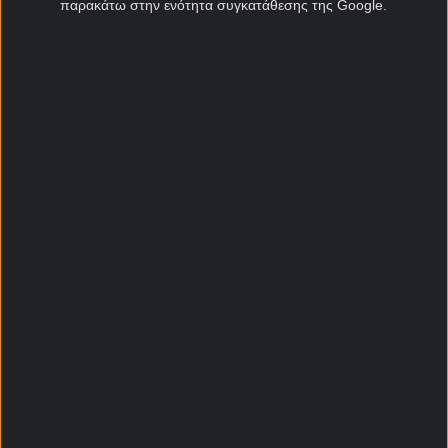
παρακάτω στην ενότητα συγκατάθεσης της Google.