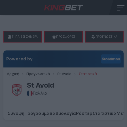
ΤΙ ΠΑΙΖΕΙ ΣΗΜΕΡΑ
ΠΡΟΣΦΟΡΕΣ
ΠΡΟΓΝΩΣΤΙΚΑ
Powered by
Αρχική
Προγνωστικά
St Avold
Στατιστικά
St Avold
Γαλλία
Σύνοψη
Πρόγραμμα
Βαθμολογία
Ρόστερ
Στατιστικά
Μετ