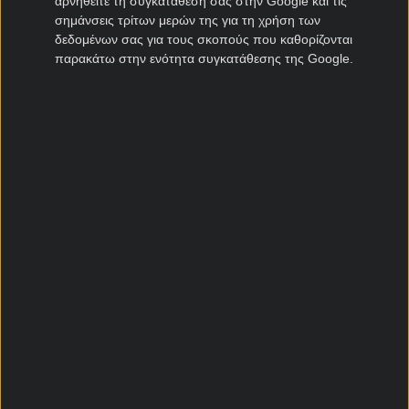
αρνηθείτε τη συγκατάθεσή σας στην Google και τις
σημάνσεις τρίτων μερών της για τη χρήση των
δεδομένων σας για τους σκοπούς που καθορίζονται
παρακάτω στην ενότητα συγκατάθεσης της Google.