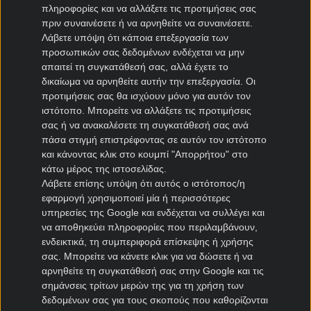
πληροφορίες και να αλλάξετε τις προτιμήσεις σας
Στοιχηματικές προσφορές*, κουπόνι ΟΠΑΠ, τα νέα της
πριν συναινέσετε ή να αρνηθείτε να συναινέσετε.
αγοράς και στοιχηματική θεωρία για όλα όσα πρέπει να
Λάβετε υπόψη ότι κάποια επεξεργασία των
γνωρίζεις πριν παίξεις στοίχημα.
προσωπικών σας δεδομένων ενδέχεται να μην
απαιτεί τη συγκατάθεσή σας, αλλά έχετε το
δικαίωμα να αρνηθείτε αυτήν την επεξεργασία. Οι
προτιμήσεις σας θα ισχύουν μόνο για αυτόν τον
ιστότοπο. Μπορείτε να αλλάξετε τις προτιμήσεις
*Για όλες τις
Προσφορές
: Ισχύουν όροι και
σας ή να ανακαλέσετε τη συγκατάθεσή σας ανά
προϋποθέσεις
πάσα στιγμή επιστρέφοντας σε αυτόν τον ιστότοπο
και κάνοντας κλικ στο κουμπί "Απορρήτου" στο
κάτω μέρος της ιστοσελίδας.
Βραβεία Kingbet
Λάβετε επίσης υπόψη ότι αυτός ο ιστότοπος/η
εφαρμογή χρησιμοποιεί μία ή περισσότερες
υπηρεσίες της Google και ενδέχεται να συλλέγει και
να αποθηκεύει πληροφορίες που περιλαμβάνουν,
ενδεικτικά, τη συμπεριφορά επίσκεψης ή χρήσης
σας. Μπορείτε να κάνετε κλικ για να δώσετε ή να
αρνηθείτε τη συγκατάθεσή σας στην Google και τις
σημάνσεις τρίτων μερών της για τη χρήση των
δεδομένων σας για τους σκοπούς που καθορίζονται