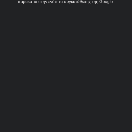
παρακάτω στην ενότητα συγκατάθεσης της Google.