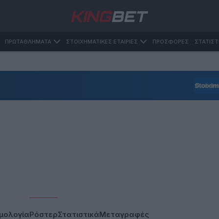
ΠΡΩΤΑΘΛΗΜΑΤΑ
ΣΤΟΙΧΗΜΑΤΙΚΕΣ ΕΤΑΙΡΙΕΣ
ΠΡΟΣΦΟΡΕΣ
ΣΤΑΤΙΣΤ
μολογία
Ρόστερ
Στατιστικά
Μεταγραφές