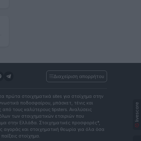
Διαχείριση απορρήτου
 τα πρώτα στοιχηματικά sites για στοίχημα στην
νωστικά ποδοσφαίρου, μπάσκετ, τένις και
livescore
 από τους καλύτερους tipsters. Αναλύσεις
όλων των στοιχηματικών εταιριών που
ιμα στην Ελλάδα. Στοιχηματικές προσφορές*,
ς αγοράς και στοιχηματική θεωρία για όλα όσα
 παίξεις στοίχημα.