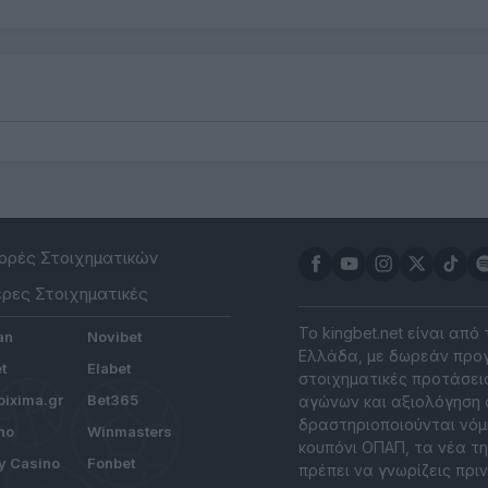
ρές Στοιχηματικών
ρες Στοιχηματικές
Το kingbet.net είναι από
an
Novibet
Ελλάδα, με δωρεάν προγ
t
Elabet
στοιχηματικές προτάσεις
ixima.gr
Bet365
αγώνων και αξιολόγηση 
δραστηριοποιούνται νόμ
no
Winmasters
κουπόνι ΟΠΑΠ, τα νέα τη
y Casino
Fonbet
πρέπει να γνωρίζεις πριν