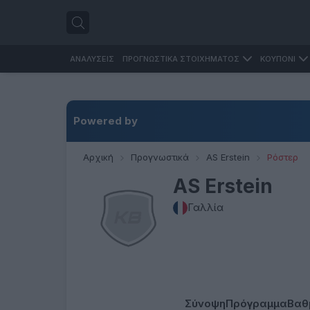
ΑΝΑΛΥΣΕΙΣ
ΠΡΟΓΝΩΣΤΙΚΑ ΣΤΟΙΧΗΜΑΤΟΣ
ΚΟΥΠΟΝΙ
Powered by
Αρχική
Προγνωστικά
AS Erstein
Ρόστερ
AS Erstein
Γαλλία
Σύνοψη
Πρόγραμμα
Βαθ