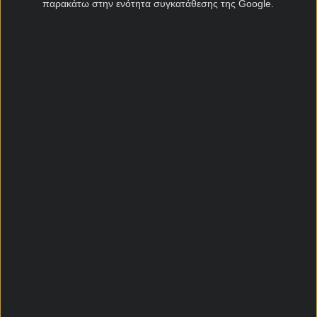
παρακάτω στην ενότητα συγκατάθεσης της Google.