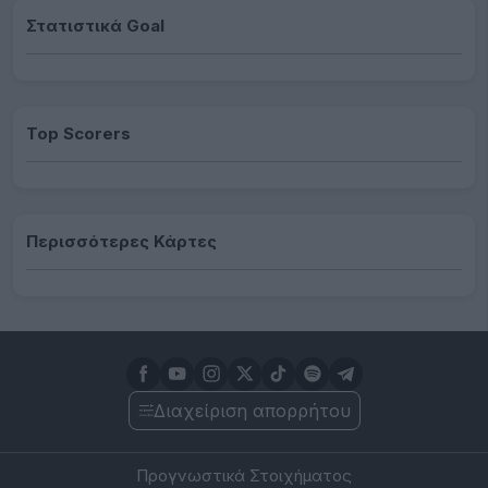
Στατιστικά Goal
Top Scorers
Περισσότερες Κάρτες
Διαχείριση απορρήτου
Προγνωστικά Στοιχήματος