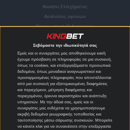
Κουπόνι Στοιχήματος
Αναλύσεις αγώνων
Προγνωστικά Ποδοσφαίρου
Προγνωστικά Μπάσκετ
Σεβόμαστε την ιδιωτικότητά σας
Αγώνες σήμερα
Εμείς και οι συνεργάτες μας αποθηκεύουμε και/ή
Στατιστικά Στοιχήματος
έχουμε πρόσβαση σε πληροφορίες σε μια συσκευή,
Στοιχηματικές Εκπομπές
όπως τα cookies, και επεξεργαζόμαστε προσωπικά
δεδομένα, όπως μοναδικοί αναγνωριστικοί και
Ειδήσεις Στοιχήματος
προσαρμοσμένες πληροφορίες που αποστέλλονται
από μια συσκευή για εξατομικευμένες διαφημίσεις
Θεωρία Στοιχήματος
και περιεχόμενο, μέτρηση διαφήμισης και
περιεχομένου, έρευνα ακροατηρίου και ανάπτυξη
Προσφορές Στοιχηματικών
υπηρεσιών.
Με την άδειά σας, εμείς και οι
Καλύτερες Στοιχηματικές
συνεργάτες μας ενδέχεται να χρησιμοποιήσουμε
ακριβή δεδομένα γεωγραφικής τοποθεσίας και
ταυτοποίησης μέσω σάρωσης συσκευών. Μπορείτε
Stoiximan
Novibet
Superbet
Elabet
Pamestoixima.gr
να κάνετε κλικ για να συναινέσετε στην επεξεργασία
Bet365
N1 Casino
Winmasters
Regency Casino
Fonbet