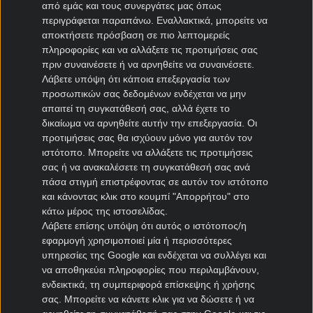
από εμάς και τους συνεργάτες μας όπως
Interwetten
Betsson
Efbet
Bwin
SportingBet
VistaBet
Netbet
περιγράφεται παραπάνω. Εναλλακτικά, μπορείτε να
αποκτήσετε πρόσβαση σε πιο λεπτομερείς
πληροφορίες και να αλλάξετε τις προτιμήσεις σας
Το kingbet.net είναι από τα πρώτα στοιχηματικά sites για
πριν συναινέσετε ή να αρνηθείτε να συναινέσετε.
στοίχημα στην Ελλάδα, με δωρεάν προγνωστικά
Λάβετε υπόψη ότι κάποια επεξεργασία των
ποδοσφαίρου, μπάσκετ, τένις και στοιχηματικές
προσωπικών σας δεδομένων ενδέχεται να μην
προτάσεις από τους καλύτερους tipsters. Αναλύσεις
απαιτεί τη συγκατάθεσή σας, αλλά έχετε το
αγώνων και αξιολόγηση όλων των στοιχηματικών
δικαίωμα να αρνηθείτε αυτήν την επεξεργασία. Οι
εταιριών που δραστηριοποιούνται νόμιμα στην Ελλάδα.
προτιμήσεις σας θα ισχύουν μόνο για αυτόν τον
Στοιχηματικές προσφορές*, κουπόνι ΟΠΑΠ, τα νέα της
ιστότοπο. Μπορείτε να αλλάξετε τις προτιμήσεις
αγοράς και στοιχηματική θεωρία για όλα όσα πρέπει να
σας ή να ανακαλέσετε τη συγκατάθεσή σας ανά
γνωρίζεις πριν παίξεις στοίχημα.
πάσα στιγμή επιστρέφοντας σε αυτόν τον ιστότοπο
και κάνοντας κλικ στο κουμπί "Απορρήτου" στο
κάτω μέρος της ιστοσελίδας.
Λάβετε επίσης υπόψη ότι αυτός ο ιστότοπος/η
εφαρμογή χρησιμοποιεί μία ή περισσότερες
*Για όλες τις
Προσφορές
: Ισχύουν όροι και
υπηρεσίες της Google και ενδέχεται να συλλέγει και
προϋποθέσεις
να αποθηκεύει πληροφορίες που περιλαμβάνουν,
ενδεικτικά, τη συμπεριφορά επίσκεψης ή χρήσης
σας. Μπορείτε να κάνετε κλικ για να δώσετε ή να
Βραβεία Kingbet