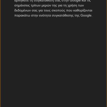
αρνηθείτε τη συγκατάθεσή σας στην Google και τις
σημάνσεις τρίτων μερών της για τη χρήση των
δεδομένων σας για τους σκοπούς που καθορίζονται
παρακάτω στην ενότητα συγκατάθεσης της Google.