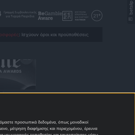
betslip
οσφορές
: Ισχύουν όροι και προϋποθέσεις
αζόμαστε προσωπικά δεδομένα, όπως μοναδικοί
ενο, μέτρηση διαφήμισης και περιεχομένου, έρευνα
μένα γεωγραφικής τοποθεσίας και ταυτοποίησης μέσω