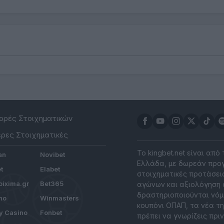
ρές Στοιχηματικών
ρες Στοιχηματικές
Το kingbet.net είναι από
an
Novibet
Ελλάδα, με δωρεάν προγ
t
Elabet
στοιχηματικές προτάσεις
ixima.gr
Bet365
αγώνων και αξιολόγηση 
δραστηριοποιούνται νόμ
no
Winmasters
κουπόνι ΟΠΑΠ, τα νέα τη
y Casino
Fonbet
πρέπει να γνωρίζεις πριν