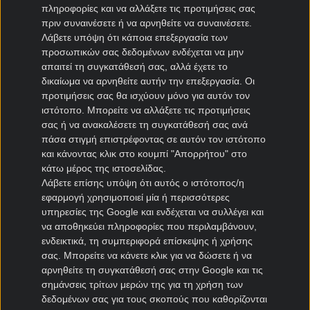
πληροφορίες και να αλλάξετε τις προτιμήσεις σας
Στοιχηματικές προσφορές*, κουπόνι ΟΠΑΠ, τα νέα της
πριν συναινέσετε ή να αρνηθείτε να συναινέσετε.
αγοράς και στοιχηματική θεωρία για όλα όσα πρέπει να
Λάβετε υπόψη ότι κάποια επεξεργασία των
γνωρίζεις πριν παίξεις στοίχημα.
προσωπικών σας δεδομένων ενδέχεται να μην
απαιτεί τη συγκατάθεσή σας, αλλά έχετε το
δικαίωμα να αρνηθείτε αυτήν την επεξεργασία. Οι
προτιμήσεις σας θα ισχύουν μόνο για αυτόν τον
ιστότοπο. Μπορείτε να αλλάξετε τις προτιμήσεις
*Για όλες τις
Προσφορές
: Ισχύουν όροι και
σας ή να ανακαλέσετε τη συγκατάθεσή σας ανά
προϋποθέσεις
πάσα στιγμή επιστρέφοντας σε αυτόν τον ιστότοπο
και κάνοντας κλικ στο κουμπί "Απορρήτου" στο
κάτω μέρος της ιστοσελίδας.
Βραβεία Kingbet
Λάβετε επίσης υπόψη ότι αυτός ο ιστότοπος/η
εφαρμογή χρησιμοποιεί μία ή περισσότερες
υπηρεσίες της Google και ενδέχεται να συλλέγει και
να αποθηκεύει πληροφορίες που περιλαμβάνουν,
ενδεικτικά, τη συμπεριφορά επίσκεψης ή χρήσης
σας. Μπορείτε να κάνετε κλικ για να δώσετε ή να
αρνηθείτε τη συγκατάθεσή σας στην Google και τις
σημάνσεις τρίτων μερών της για τη χρήση των
δεδομένων σας για τους σκοπούς που καθορίζονται