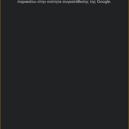
παρακάτω στην ενότητα συγκατάθεσης της Google.