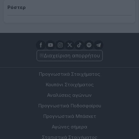
Ρόστερ
Διαχείριση απορρήτου
Προγνωστικά Στοιχήματος
Κουπόνι Στοιχήματος
Αναλύσεις αγώνων
Προγνωστικά Ποδοσφαίρου
Προγνωστικά Μπάσκετ
Αγώνες σήμερα
Στατιστικά Στοιχήματος