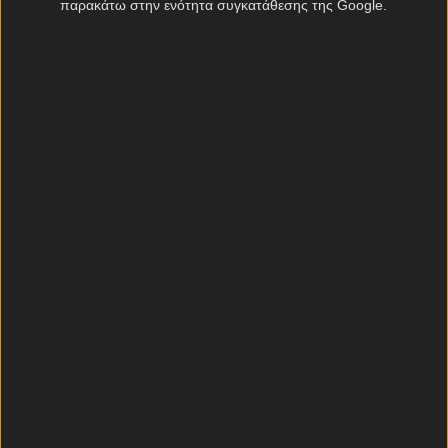
παρακάτω στην ενότητα συγκατάθεσης της Google.