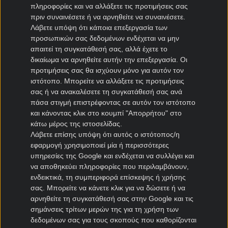
πληροφορίες και να αλλάξετε τις προτιμήσεις σας
Στοιχηματικές προσφορές*, κουπόνι ΟΠΑΠ, τα νέα της
πριν συναινέσετε ή να αρνηθείτε να συναινέσετε.
αγοράς και στοιχηματική θεωρία για όλα όσα πρέπει να
Λάβετε υπόψη ότι κάποια επεξεργασία των
γνωρίζεις πριν παίξεις στοίχημα.
προσωπικών σας δεδομένων ενδέχεται να μην
απαιτεί τη συγκατάθεσή σας, αλλά έχετε το
δικαίωμα να αρνηθείτε αυτήν την επεξεργασία. Οι
προτιμήσεις σας θα ισχύουν μόνο για αυτόν τον
ιστότοπο. Μπορείτε να αλλάξετε τις προτιμήσεις
*Για όλες τις
Προσφορές
: Ισχύουν όροι και
σας ή να ανακαλέσετε τη συγκατάθεσή σας ανά
προϋποθέσεις
πάσα στιγμή επιστρέφοντας σε αυτόν τον ιστότοπο
και κάνοντας κλικ στο κουμπί "Απορρήτου" στο
κάτω μέρος της ιστοσελίδας.
Βραβεία Kingbet
Λάβετε επίσης υπόψη ότι αυτός ο ιστότοπος/η
εφαρμογή χρησιμοποιεί μία ή περισσότερες
υπηρεσίες της Google και ενδέχεται να συλλέγει και
να αποθηκεύει πληροφορίες που περιλαμβάνουν,
ενδεικτικά, τη συμπεριφορά επίσκεψης ή χρήσης
σας. Μπορείτε να κάνετε κλικ για να δώσετε ή να
αρνηθείτε τη συγκατάθεσή σας στην Google και τις
σημάνσεις τρίτων μερών της για τη χρήση των
δεδομένων σας για τους σκοπούς που καθορίζονται