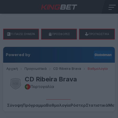
ΤΙ ΠΑΙΖΕΙ ΣΗΜΕΡΑ
ΠΡΟΣΦΟΡΕΣ
ΠΡΟΓΝΩΣΤΙΚΑ
Powered by
Αρχική
Προγνωστικά
CD Ribeira Brava
Βαθμολογία
CD Ribeira Brava
Πορτογαλία
Σύνοψη
Πρόγραμμα
Βαθμολογία
Ρόστερ
Στατιστικά
Μετ