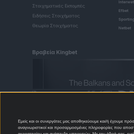
Interwe
Στοιχηματικές Εκπομπές
Efbet
Ειδήσεις Στοιχήματος
Sportin
Θεωρία Στοιχήματος
Netbet
Βραβεία Kingbet
Εμείς και οι συνεργάτες μας αποθηκεύουμε και/ή έχουμε πρ
αναγνωριστικοί και προσαρμοσμένες πληροφορίες που αποστέλ
ακροατηρίου και ανάπτυξη υπηρεσιών.
Με την άδειά σας, εμ