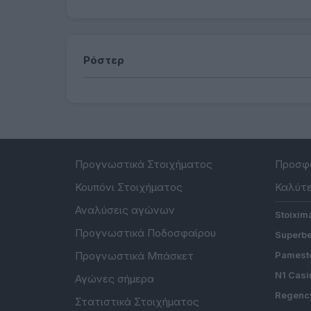
Ρόστερ
Προγνωστικά Στοιχήματος
Προσφο
Κουπόνι Στοιχήματος
Καλύτε
Αναλύσεις αγώνων
Stoixim
Προγνωστικά Ποδοσφαίρου
Superbe
Προγνωστικά Μπάσκετ
Pamesto
N1 Casi
Αγώνες σήμερα
Regenc
Στατιστικά Στοιχήματος