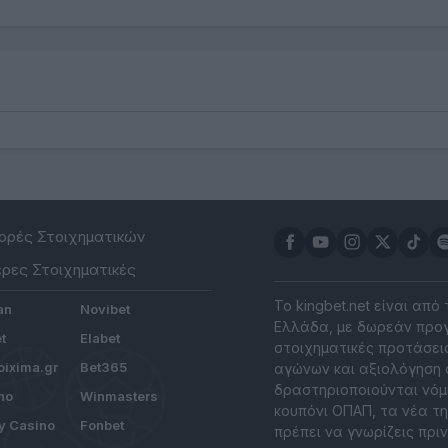
ρές Στοιχηματικών
ρες Στοιχηματικές
Το kingbet.net είναι από
an
Novibet
Ελλάδα, με δωρεάν προγ
t
Elabet
στοιχηματικές προτάσεις
ixima.gr
Bet365
αγώνων και αξιολόγηση 
δραστηριοποιούνται νόμ
no
Winmasters
κουπόνι ΟΠΑΠ, τα νέα τη
y Casino
Fonbet
πρέπει να γνωρίζεις πριν