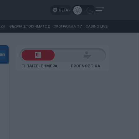
UEFA
ΙΚΑ
ΘΕΩΡΙΑ ΣΤΟΙΧΗΜΑΤΟΣ
ΠΡΟΓΡΑΜΜΑ TV
CASINO LIVE
ΤΙ ΠΑΙΖΕΙ ΣΗΜΕΡΑ
ΠΡΟΓΝΩΣΤΙΚΑ