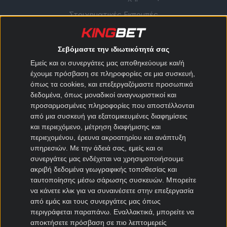
Στοιχηματικές Εκπομπές
Ειδήσεις Στοιχήματος
Θεωρία Στοιχήματος
Σεβόμαστε την ιδιωτικότητά σας
Εμείς και οι συνεργάτες μας αποθηκεύουμε και/ή
Προσφορές Στοιχηματικών
έχουμε πρόσβαση σε πληροφορίες σε μια συσκευή,
όπως τα cookies, και επεξεργαζόμαστε προσωπικά
Καλύτερες Στοιχηματικές
δεδομένα, όπως μοναδικοί αναγνωριστικοί και
προσαρμοσμένες πληροφορίες που αποστέλλονται
Stoiximan
Novibet
Superbet
Elabet
Pamestoixima.gr
από μια συσκευή για εξατομικευμένες διαφημίσεις
Bet365
N1 Casino
Winmasters
Regency Casino
Fonbet
και περιεχόμενο, μέτρηση διαφήμισης και
Interwetten
Betsson
Efbet
Bwin
SportingBet
VistaBet
Netbet
περιεχομένου, έρευνα ακροατηρίου και ανάπτυξη
υπηρεσιών.
Με την άδειά σας, εμείς και οι
συνεργάτες μας ενδέχεται να χρησιμοποιήσουμε
ακριβή δεδομένα γεωγραφικής τοποθεσίας και
Το kingbet.net είναι από τα πρώτα στοιχηματικά sites για
ταυτοποίησης μέσω σάρωσης συσκευών. Μπορείτε
στοίχημα στην Ελλάδα, με δωρεάν προγνωστικά
να κάνετε κλικ για να συναινέσετε στην επεξεργασία
ποδοσφαίρου, μπάσκετ, τένις και στοιχηματικές
από εμάς και τους συνεργάτες μας όπως
προτάσεις από τους καλύτερους tipsters. Αναλύσεις
περιγράφεται παραπάνω. Εναλλακτικά, μπορείτε να
αγώνων και αξιολόγηση όλων των στοιχηματικών
αποκτήσετε πρόσβαση σε πιο λεπτομερείς
εταιριών που δραστηριοποιούνται νόμιμα στην Ελλάδα.