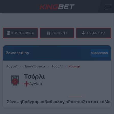
ΤΙ ΠΑΙΖΕΙ ΣΗΜΕΡΑ
ΠΡΟΣΦΟΡΕΣ
ΠΡΟΓΝΩΣΤΙΚΑ
Powered by
Αρχική
Προγνωστικά
Τσόρλι
Ρόστερ
Τσόρλι
Αγγλία
Σύνοψη
Πρόγραμμα
Βαθμολογία
Ρόστερ
Στατιστικά
Μετ