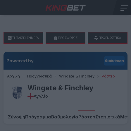
ΤΙ ΠΑΙΖΕΙ ΣΗΜΕΡΑ
ΠΡΟΣΦΟΡΕΣ
ΠΡΟΓΝΩΣΤΙΚΑ
Powered by
Αρχική
Προγνωστικά
Wingate & Finchley
Ρόστερ
Wingate & Finchley
Αγγλία
Σύνοψη
Πρόγραμμα
Βαθμολογία
Ρόστερ
Στατιστικά
Μετ