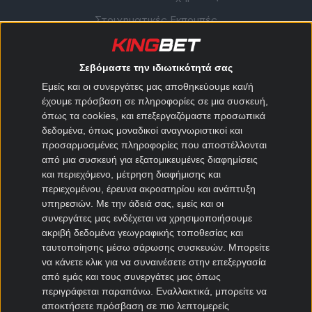
Στοιχηματικές Εκπομπές
Ειδήσεις Στοιχήματος
Θεωρία Στοιχήματος
Σεβόμαστε την ιδιωτικότητά σας
Εμείς και οι συνεργάτες μας αποθηκεύουμε και/ή
Προσφορές Στοιχηματικών
έχουμε πρόσβαση σε πληροφορίες σε μια συσκευή,
όπως τα cookies, και επεξεργαζόμαστε προσωπικά
Καλύτερες Στοιχηματικές
δεδομένα, όπως μοναδικοί αναγνωριστικοί και
προσαρμοσμένες πληροφορίες που αποστέλλονται
Stoiximan
Novibet
Superbet
Elabet
Pamestoixima.gr
από μια συσκευή για εξατομικευμένες διαφημίσεις
Bet365
N1 Casino
Winmasters
Regency Casino
Fonbet
και περιεχόμενο, μέτρηση διαφήμισης και
Interwetten
Betsson
Efbet
Bwin
SportingBet
VistaBet
Netbet
περιεχομένου, έρευνα ακροατηρίου και ανάπτυξη
υπηρεσιών.
Με την άδειά σας, εμείς και οι
συνεργάτες μας ενδέχεται να χρησιμοποιήσουμε
ακριβή δεδομένα γεωγραφικής τοποθεσίας και
Το kingbet.net είναι από τα πρώτα στοιχηματικά sites για
ταυτοποίησης μέσω σάρωσης συσκευών. Μπορείτε
στοίχημα στην Ελλάδα, με δωρεάν προγνωστικά
να κάνετε κλικ για να συναινέσετε στην επεξεργασία
ποδοσφαίρου, μπάσκετ, τένις και στοιχηματικές
από εμάς και τους συνεργάτες μας όπως
προτάσεις από τους καλύτερους tipsters. Αναλύσεις
περιγράφεται παραπάνω. Εναλλακτικά, μπορείτε να
αγώνων και αξιολόγηση όλων των στοιχηματικών
αποκτήσετε πρόσβαση σε πιο λεπτομερείς
εταιριών που δραστηριοποιούνται νόμιμα στην Ελλάδα.