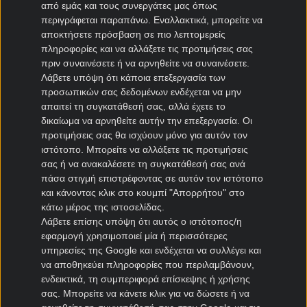
από εμάς και τους συνεργάτες μας όπως
Interwetten
Betsson
Efbet
Bwin
SportingBet
VistaBet
Netbet
περιγράφεται παραπάνω. Εναλλακτικά, μπορείτε να
αποκτήσετε πρόσβαση σε πιο λεπτομερείς
πληροφορίες και να αλλάξετε τις προτιμήσεις σας
Το kingbet.net είναι από τα πρώτα στοιχηματικά sites για
πριν συναινέσετε ή να αρνηθείτε να συναινέσετε.
στοίχημα στην Ελλάδα, με δωρεάν προγνωστικά
Λάβετε υπόψη ότι κάποια επεξεργασία των
ποδοσφαίρου, μπάσκετ, τένις και στοιχηματικές
προσωπικών σας δεδομένων ενδέχεται να μην
προτάσεις από τους καλύτερους tipsters. Αναλύσεις
απαιτεί τη συγκατάθεσή σας, αλλά έχετε το
αγώνων και αξιολόγηση όλων των στοιχηματικών
δικαίωμα να αρνηθείτε αυτήν την επεξεργασία. Οι
εταιριών που δραστηριοποιούνται νόμιμα στην Ελλάδα.
προτιμήσεις σας θα ισχύουν μόνο για αυτόν τον
Στοιχηματικές προσφορές*, κουπόνι ΟΠΑΠ, τα νέα της
ιστότοπο. Μπορείτε να αλλάξετε τις προτιμήσεις
αγοράς και στοιχηματική θεωρία για όλα όσα πρέπει να
σας ή να ανακαλέσετε τη συγκατάθεσή σας ανά
γνωρίζεις πριν παίξεις στοίχημα.
πάσα στιγμή επιστρέφοντας σε αυτόν τον ιστότοπο
και κάνοντας κλικ στο κουμπί "Απορρήτου" στο
κάτω μέρος της ιστοσελίδας.
Λάβετε επίσης υπόψη ότι αυτός ο ιστότοπος/η
εφαρμογή χρησιμοποιεί μία ή περισσότερες
*Για όλες τις
Προσφορές
: Ισχύουν όροι και
υπηρεσίες της Google και ενδέχεται να συλλέγει και
προϋποθέσεις
να αποθηκεύει πληροφορίες που περιλαμβάνουν,
ενδεικτικά, τη συμπεριφορά επίσκεψης ή χρήσης
σας. Μπορείτε να κάνετε κλικ για να δώσετε ή να
Βραβεία Kingbet