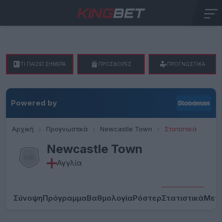
ΤΙ ΠΑΙΖΕΙ ΣΗΜΕΡΑ
ΠΡΟΣΦΟΡΕΣ
ΠΡΟΓΝΩΣΤΙΚΑ
Powered by
Αρχική
Προγνωστικά
Newcastle Town
Στατιστικά
Newcastle Town
Αγγλία
Σύνοψη
Πρόγραμμα
Βαθμολογία
Ρόστερ
Στατιστικά
Μετ