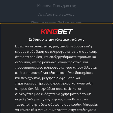
Κουπόνι Στοιχήματος
Αναλύσεις αγώνων
Προγνωστικά Ποδοσφαίρου
Προγνωστικά Μπάσκετ
Σεβόμαστε την ιδιωτικότητά σας
Αγώνες σήμερα
Εμείς και οι συνεργάτες μας αποθηκεύουμε και/ή
Στατιστικά Στοιχήματος
έχουμε πρόσβαση σε πληροφορίες σε μια συσκευή,
Στοιχηματικές Εκπομπές
όπως τα cookies, και επεξεργαζόμαστε προσωπικά
δεδομένα, όπως μοναδικοί αναγνωριστικοί και
Ειδήσεις Στοιχήματος
προσαρμοσμένες πληροφορίες που αποστέλλονται
από μια συσκευή για εξατομικευμένες διαφημίσεις
Θεωρία Στοιχήματος
και περιεχόμενο, μέτρηση διαφήμισης και
περιεχομένου, έρευνα ακροατηρίου και ανάπτυξη
Προσφορές Στοιχηματικών
υπηρεσιών.
Με την άδειά σας, εμείς και οι
Καλύτερες Στοιχηματικές
συνεργάτες μας ενδέχεται να χρησιμοποιήσουμε
ακριβή δεδομένα γεωγραφικής τοποθεσίας και
ταυτοποίησης μέσω σάρωσης συσκευών. Μπορείτε
Stoiximan
Novibet
Superbet
Elabet
Pamestoixima.gr
να κάνετε κλικ για να συναινέσετε στην επεξεργασία
Bet365
N1 Casino
Winmasters
Regency Casino
Fonbet