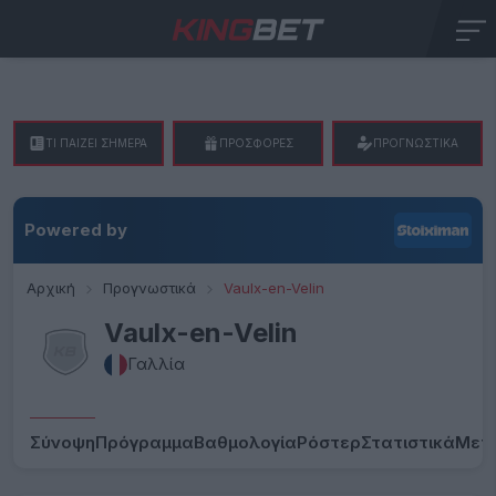
ΤΙ ΠΑΙΖΕΙ ΣΗΜΕΡΑ
ΠΡΟΣΦΟΡΕΣ
ΠΡΟΓΝΩΣΤΙΚΑ
Powered by
Αρχική
Προγνωστικά
Vaulx-en-Velin
Vaulx-en-Velin
Γαλλία
Σύνοψη
Πρόγραμμα
Βαθμολογία
Ρόστερ
Στατιστικά
Μετ