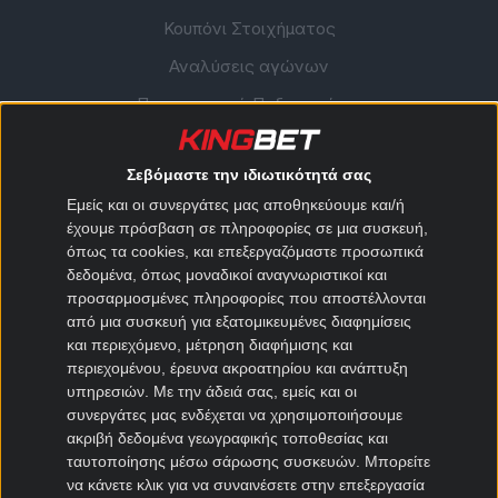
Κουπόνι Στοιχήματος
Αναλύσεις αγώνων
Προγνωστικά Ποδοσφαίρου
Προγνωστικά Μπάσκετ
Σεβόμαστε την ιδιωτικότητά σας
Αγώνες σήμερα
Εμείς και οι συνεργάτες μας αποθηκεύουμε και/ή
Στατιστικά Στοιχήματος
έχουμε πρόσβαση σε πληροφορίες σε μια συσκευή,
όπως τα cookies, και επεξεργαζόμαστε προσωπικά
Στοιχηματικές Εκπομπές
δεδομένα, όπως μοναδικοί αναγνωριστικοί και
Ειδήσεις Στοιχήματος
προσαρμοσμένες πληροφορίες που αποστέλλονται
από μια συσκευή για εξατομικευμένες διαφημίσεις
Θεωρία Στοιχήματος
και περιεχόμενο, μέτρηση διαφήμισης και
περιεχομένου, έρευνα ακροατηρίου και ανάπτυξη
Προσφορές Στοιχηματικών
υπηρεσιών.
Με την άδειά σας, εμείς και οι
συνεργάτες μας ενδέχεται να χρησιμοποιήσουμε
Καλύτερες Στοιχηματικές
ακριβή δεδομένα γεωγραφικής τοποθεσίας και
ταυτοποίησης μέσω σάρωσης συσκευών. Μπορείτε
Stoiximan
Novibet
Superbet
Elabet
Pamestoixima.gr
να κάνετε κλικ για να συναινέσετε στην επεξεργασία