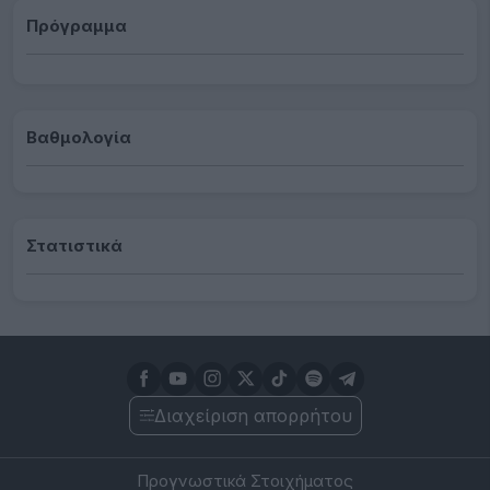
Πρόγραμμα
Βαθμολογία
Στατιστικά
Διαχείριση απορρήτου
Προγνωστικά Στοιχήματος