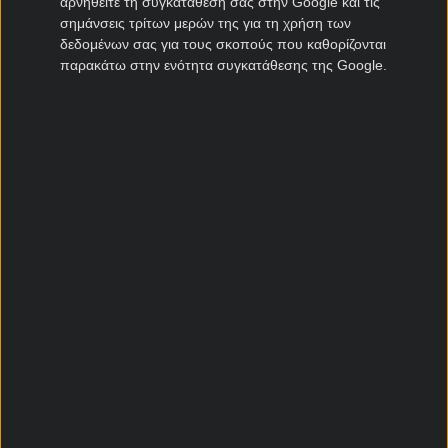
Βραβεία Kingbet
αρνηθείτε τη συγκατάθεσή σας στην Google και τις
σημάνσεις τρίτων μερών της για τη χρήση των
δεδομένων σας για τους σκοπούς που καθορίζονται
παρακάτω στην ενότητα συγκατάθεσης της Google.