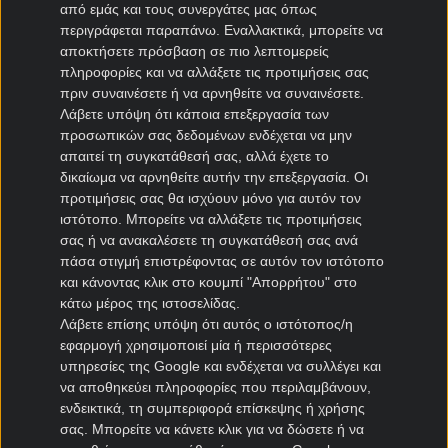
Bet365
N1 Casino
Winmasters
Regency Casino
Fonbet
από εμάς και τους συνεργάτες μας όπως
Interwetten
Betsson
Efbet
Bwin
SportingBet
VistaBet
Netbet
περιγράφεται παραπάνω. Εναλλακτικά, μπορείτε να
αποκτήσετε πρόσβαση σε πιο λεπτομερείς
πληροφορίες και να αλλάξετε τις προτιμήσεις σας
Το kingbet.net είναι από τα πρώτα στοιχηματικά sites για
πριν συναινέσετε ή να αρνηθείτε να συναινέσετε.
στοίχημα στην Ελλάδα, με δωρεάν προγνωστικά
Λάβετε υπόψη ότι κάποια επεξεργασία των
ποδοσφαίρου, μπάσκετ, τένις και στοιχηματικές
προσωπικών σας δεδομένων ενδέχεται να μην
προτάσεις από τους καλύτερους tipsters. Αναλύσεις
απαιτεί τη συγκατάθεσή σας, αλλά έχετε το
αγώνων και αξιολόγηση όλων των στοιχηματικών
δικαίωμα να αρνηθείτε αυτήν την επεξεργασία. Οι
εταιριών που δραστηριοποιούνται νόμιμα στην Ελλάδα.
προτιμήσεις σας θα ισχύουν μόνο για αυτόν τον
Στοιχηματικές προσφορές*, κουπόνι ΟΠΑΠ, τα νέα της
ιστότοπο. Μπορείτε να αλλάξετε τις προτιμήσεις
αγοράς και στοιχηματική θεωρία για όλα όσα πρέπει να
σας ή να ανακαλέσετε τη συγκατάθεσή σας ανά
γνωρίζεις πριν παίξεις στοίχημα.
πάσα στιγμή επιστρέφοντας σε αυτόν τον ιστότοπο
και κάνοντας κλικ στο κουμπί "Απορρήτου" στο
κάτω μέρος της ιστοσελίδας.
Λάβετε επίσης υπόψη ότι αυτός ο ιστότοπος/η
εφαρμογή χρησιμοποιεί μία ή περισσότερες
*Για όλες τις
Προσφορές
: Ισχύουν όροι και
υπηρεσίες της Google και ενδέχεται να συλλέγει και
προϋποθέσεις
να αποθηκεύει πληροφορίες που περιλαμβάνουν,
ενδεικτικά, τη συμπεριφορά επίσκεψης ή χρήσης
σας. Μπορείτε να κάνετε κλικ για να δώσετε ή να