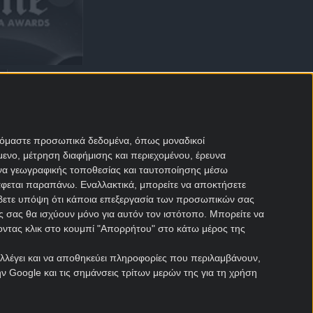
αζόμαστε προσωπικά δεδομένα, όπως μοναδικοί
ενο, μέτρηση διαφήμισης και περιεχομένου, έρευνα
μένα γεωγραφικής τοποθεσίας και ταυτοποίησης μέσω
άφεται παραπάνω. Εναλλακτικά, μπορείτε να αποκτήσετε
βετε υπόψη ότι κάποια επεξεργασία των προσωπικών σας
ις σας θα ισχύουν μόνο για αυτόν τον ιστότοπο. Μπορείτε να
νοντας κλικ στο κουμπί "Απορρήτου" στο κάτω μέρος της
υλλέγει και να αποθηκεύει πληροφορίες που περιλαμβάνουν,
ν Google και τις σημάνσεις τρίτων μερών της για τη χρήση