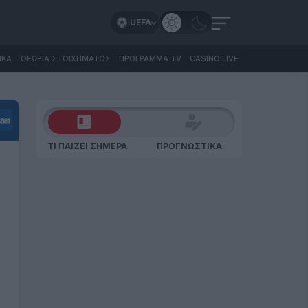
UEFA
ΙΚΑ
ΘΕΩΡΙΑ ΣΤΟΙΧΗΜΑΤΟΣ
ΠΡΟΓΡΑΜΜΑ TV
CASINO LIVE
ΤΙ ΠΑΙΖΕΙ ΣΗΜΕΡΑ
ΠΡΟΓΝΩΣΤΙΚΑ