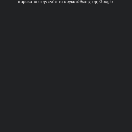
παρακάτω στην ενότητα συγκατάθεσης της Google.