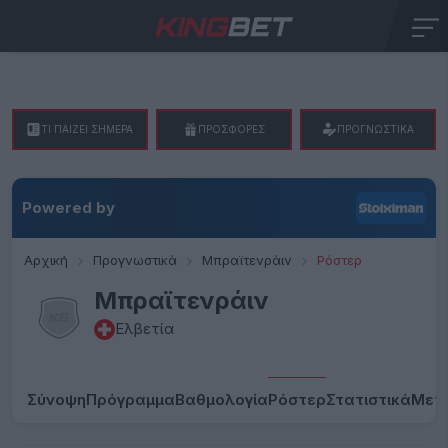
ΤΙ ΠΑΙΖΕΙ ΣΗΜΕΡΑ
ΠΡΟΣΦΟΡΕΣ
ΠΡΟΓΝΩΣΤΙΚΑ
Powered by
Αρχική
Προγνωστικά
Μπραϊτενράιν
Ρόστερ
Μπραϊτενράιν
Ελβετία
Σύνοψη
Πρόγραμμα
Βαθμολογία
Ρόστερ
Στατιστικά
Μετ