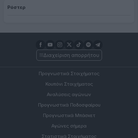
Ρόστερ
Διαχείριση απορρήτου
Προγνωστικά Στοιχήματος
Κουπόνι Στοιχήματος
Αναλύσεις αγώνων
Προγνωστικά Ποδοσφαίρου
Προγνωστικά Μπάσκετ
Αγώνες σήμερα
Στατιστικά Στοιχήματος