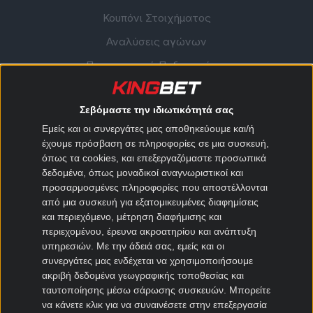
Κουπόνι Στοιχήματος
Αναλύσεις αγώνων
Προγνωστικά Ποδοσφαίρου
Προγνωστικά Μπάσκετ
Σεβόμαστε την ιδιωτικότητά σας
Αγώνες σήμερα
Εμείς και οι συνεργάτες μας αποθηκεύουμε και/ή
Στατιστικά Στοιχήματος
έχουμε πρόσβαση σε πληροφορίες σε μια συσκευή,
όπως τα cookies, και επεξεργαζόμαστε προσωπικά
Στοιχηματικές Εκπομπές
δεδομένα, όπως μοναδικοί αναγνωριστικοί και
Ειδήσεις Στοιχήματος
προσαρμοσμένες πληροφορίες που αποστέλλονται
από μια συσκευή για εξατομικευμένες διαφημίσεις
Θεωρία Στοιχήματος
και περιεχόμενο, μέτρηση διαφήμισης και
περιεχομένου, έρευνα ακροατηρίου και ανάπτυξη
Προσφορές Στοιχηματικών
υπηρεσιών.
Με την άδειά σας, εμείς και οι
συνεργάτες μας ενδέχεται να χρησιμοποιήσουμε
Καλύτερες Στοιχηματικές
ακριβή δεδομένα γεωγραφικής τοποθεσίας και
ταυτοποίησης μέσω σάρωσης συσκευών. Μπορείτε
Stoiximan
Novibet
Superbet
Elabet
Pamestoixima.gr
να κάνετε κλικ για να συναινέσετε στην επεξεργασία