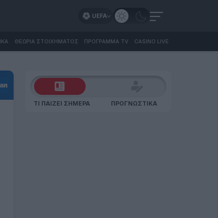
UEFA
ΙΚΑ
ΘΕΩΡΙΑ ΣΤΟΙΧΗΜΑΤΟΣ
ΠΡΟΓΡΑΜΜΑ TV
CASINO LIVE
ΤΙ ΠΑΙΖΕΙ ΣΗΜΕΡΑ
ΠΡΟΓΝΩΣΤΙΚΑ