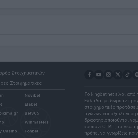
ρές Στοιχηματικών
ρες Στοιχηματικές
Το kingbet.net είναι από
an
Novibet
Ελλάδα, με δωρεάν προγ
t
Elabet
στοιχηματικές προτάσεις
ixima.gr
Bet365
αγώνων και αξιολόγηση 
δραστηριοποιούνται νόμ
no
Winmasters
κουπόνι ΟΠΑΠ, τα νέα τη
y Casino
Fonbet
πρέπει να γνωρίζεις πριν