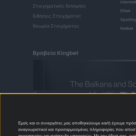
Interwe
Στοιχηματικές Εκπομπές
Efbet
Ειδήσεις Στοιχήματος
Sportin
Θεωρία Στοιχήματος
Netbet
Βραβεία Kingbet
Εμείς και οι συνεργάτες μας αποθηκεύουμε και/ή έχουμε πρ
αναγνωριστικοί και προσαρμοσμένες πληροφορίες που αποστέλ
ακροατηρίου και ανάπτυξη υπηρεσιών.
Με την άδειά σας, εμ