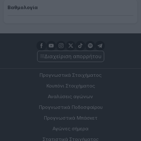
Βαθμολογία
Διαχείριση απορρήτου
Προγνωστικά Στοιχήματος
Κουπόνι Στοιχήματος
Αναλύσεις αγώνων
Προγνωστικά Ποδοσφαίρου
Προγνωστικά Μπάσκετ
Αγώνες σήμερα
Στατιστικά Στοιχήματος