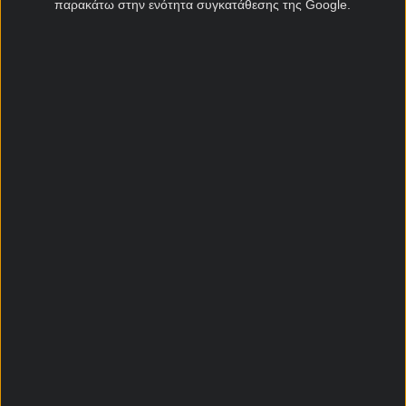
παρακάτω στην ενότητα συγκατάθεσης της Google.